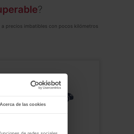
uperable
?
 a precios imbatibles con pocos kilómetros
Acerca de las cookies
familiar
descapotable
 funciones de redes sociales