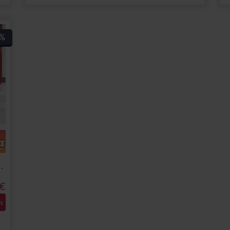
%
uto 96 kW (130 CV)
€
s