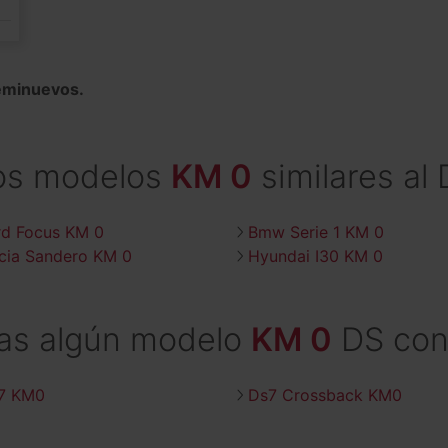
eminuevos.
os modelos
KM 0
similares al
rd Focus KM 0
Bmw Serie 1 KM 0
cia Sandero KM 0
Hyundai I30 KM 0
as algún modelo
KM 0
DS con
7 KM0
Ds7 Crossback KM0