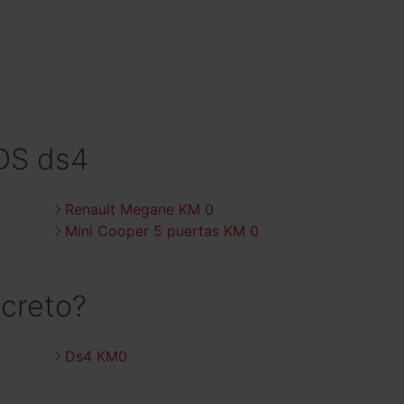
 DS ds4
Renault Megane KM 0
Mini Cooper 5 puertas KM 0
creto?
Ds4 KM0