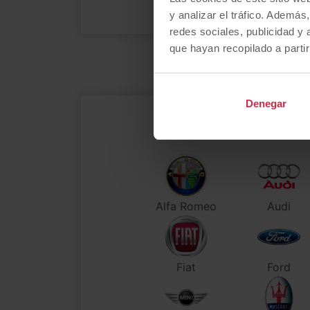
a
y analizar el tráfico. Ademá
redes sociales, publicidad y
que hayan recopilado a parti
Denegar
Alfa Romeo
Audi
Fiat
Ford