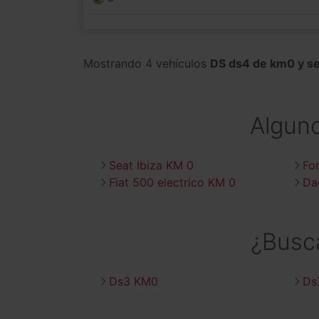
Mostrando 4 vehículos
DS ds4 de km0 y s
Algun
Seat Ibiza KM 0
Fo
Fiat 500 electrico KM 0
Da
¿Busc
Ds3 KM0
Ds