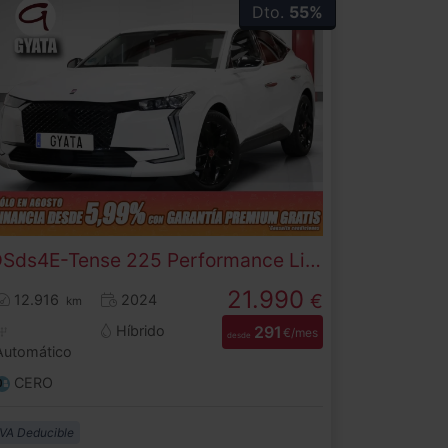
Dto.
55%
DS
ds4
E-Tense 225 Performance Line 165 kW (225 CV)
21.990
€
12.916
2024
km
Híbrido
291
€/mes
desde
Automático
CERO
IVA Deducible