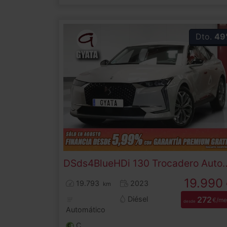
Dto.
49
DS
ds4
BlueHDi 130 Trocadero A
19.990
19.793
2023
km
Diésel
272
€/me
desde
Automático
C