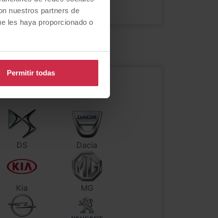
ico
con nuestros partners de
ue les haya proporcionado o
Permitir todas
DS
Dacia
Kia
MG