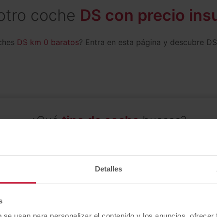
otro coche
DS con precio ins
oches
DS km 0 baratos
? Entra en esta página y descubre DS
¿Qué
tipo de coche
buscas?
Detalles
berlina
furgoneta
monovolumen
s
b se usan para personalizar el contenido y los anuncios, ofrecer