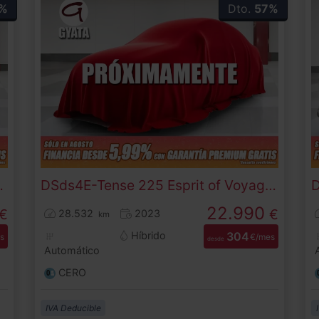
%
Dto.
57%
kW (225 CV)
DS
ds4
E-Tense 225 Esprit of Voyage Auto 165 kW (225 CV)
22.990
€
€
28.532
2023
km
Híbrido
304
s
€/mes
desde
Automático
CERO
IVA Deducible