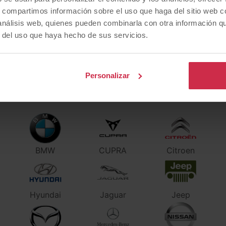
utocaravana
coupé
Eléctrico
automát
s, compartimos información sobre el uso que haga del sitio web 
 análisis web, quienes pueden combinarla con otra información q
r del uso que haya hecho de sus servicios.
Personalizar
¿Qué
marca
prefieres?
BMW
CUPRA
Citroen
Hyundai
Jaguar
Jeep