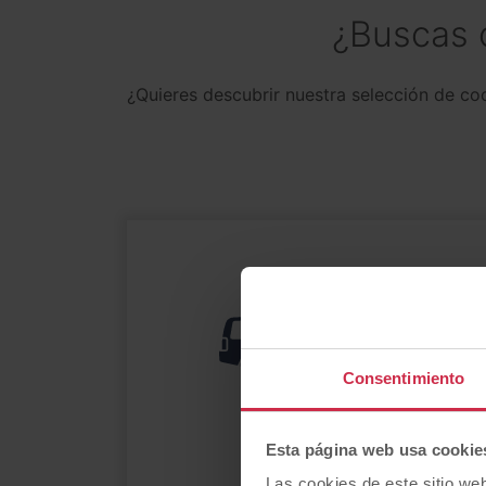
¿Buscas 
¿Quieres descubrir nuestra selección de c
Consentimiento
4x4 y SUV
utilitario
Esta página web usa cookie
Las cookies de este sitio we