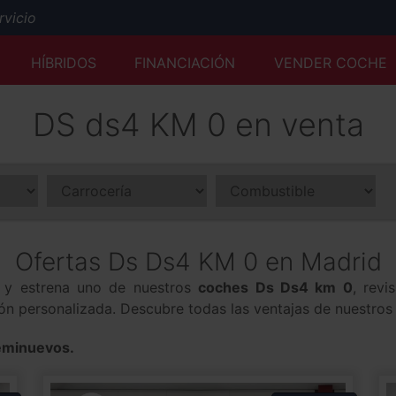
icio
Mejor tasación al momento y desde cualquier lugar
HÍBRIDOS
FINANCIACIÓN
VENDER COCHE
Servicio Premium Ford
Envío a domicilio y reserva online
DS ds4 KM 0 en venta
50 años a su servicio
Ofertas Ds Ds4 KM 0 en Madrid
va y estrena uno de nuestros
coches Ds Ds4 km 0
, revi
ción personalizada. Descubre todas las ventajas de nuestro
eminuevos.