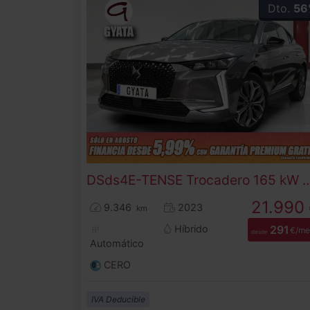
Dto.
56
DS
ds4
E-TENSE Trocadero 165 
21.990
9.346
2023
km
Híbrido
291
€/me
desde
Automático
CERO
IVA Deducible