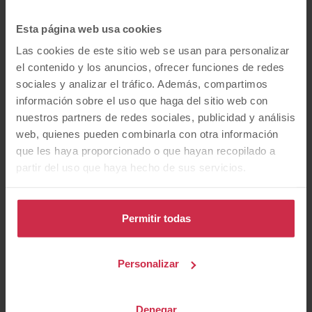
Esta página web usa cookies
Las cookies de este sitio web se usan para personalizar
Horario Tasación
el contenido y los anuncios, ofrecer funciones de redes
sociales y analizar el tráfico. Además, compartimos
Horario Taller
información sobre el uso que haga del sitio web con
nuestros partners de redes sociales, publicidad y análisis
web, quienes pueden combinarla con otra información
que les haya proporcionado o que hayan recopilado a
partir del uso que haya hecho de sus servicios.
Madrid - Saturnino Tejera
Calle Saturnino Tejera, 27
Permitir todas
28025 Madrid (Madrid)
Cómo Llegar
Personalizar
Ver concesionario
Denegar