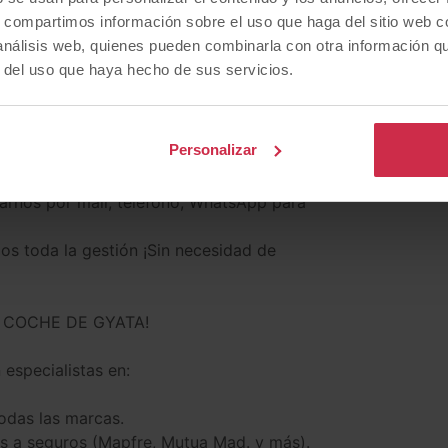
0 coches en stock para entrega inmediata
s, compartimos información sobre el uso que haga del sitio web 
 análisis web, quienes pueden combinarla con otra información q
r del uso que haya hecho de sus servicios.
Personalizar
rnos por mail, teléfono, WhatsApp para
os toda la gestión ¡Sin necesidad de
 COCHE DE GYATA!
especialistas en:
odas las marcas.
ras a seguros (Mapfre, Mutua Mad. y más).