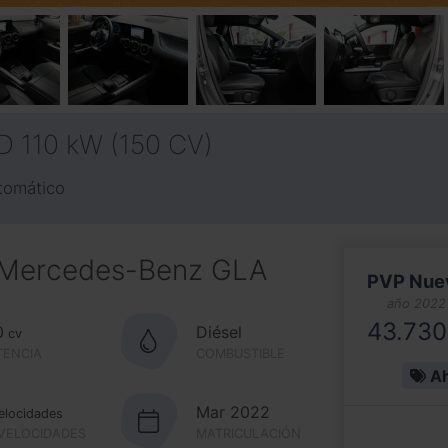
D 110 kW (150 CV)
tomático
 Mercedes-Benz GLA
PVP Nue
año 2022
43.730
0
Diésel
cv
TENCIA
COMBUSTIBLE
Ah
Mar 2022
elocidades
 VELOCIDADES
MATRICULACIÓN