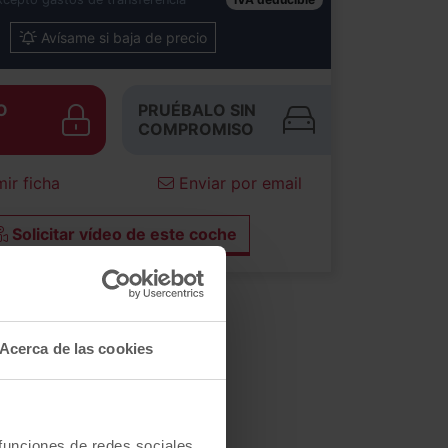
Avísame si baja de precio
O
PRUÉBALO SIN
COMPROMISO
ir ficha
Enviar por email
Solicitar vídeo de este coche
Acerca de las cookies
 funciones de redes sociales