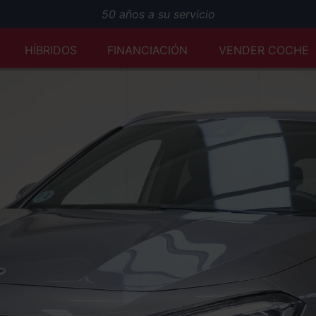
50 años a su servicio
Mejor tasación al momento y desde cualquier lugar
HÍBRIDOS
FINANCIACIÓN
VENDER COCHE
Servicio Premium Ford
Envío a domicilio y reserva online
50 años a su servicio