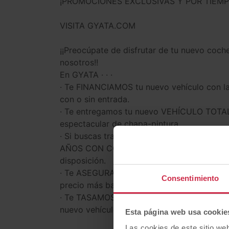
¡PROMOCIONES EXCLUSIVAS Y POR TIEMP
VISITA GYATA.COM
¡¡Preocúpate de disfrutar de tu nuevo coc
nosotros!!
En GYATA · · ·
· Te FINANCIAMOS tu nuevo vehículo con la
con o sin entrada.
· Te entregamos tu nuevo VEHÍCULO TO
espectacular de chapa-pintura.
· Si buscas tranquilidad, tienes la posibi
AÑOS CON COBERTURA EN SERVICIO OFICIAL
disposición.
· Te ASEGURAMOS tu nuevo vehículo a todo
Consentimiento
precio más bajo. Y nos encargamos también
· Te TASAMOS TU COCHE A PRECIO REAL y 
nuevo vehículo.
Esta página web usa cookie
Las cookies de este sitio we