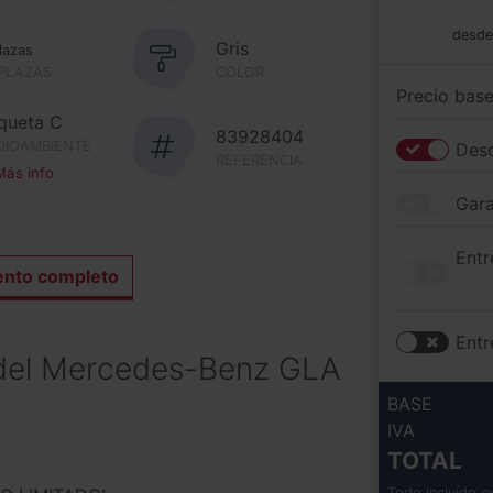
desde
Gris
lazas
 PLAZAS
COLOR
Precio bas
iqueta C
83928404
DIOAMBIENTE
Desc
REFERENCIA
ás info
Gara
Entr
ento completo
Entr
el Mercedes-Benz GLA
BASE
IVA
TOTAL
Todo incluído e