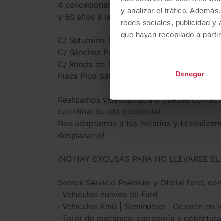
4 concesionarios en Madrid con más de 35
y analizar el tráfico. Ademá
y 50 años a la orden de tu servicio.
redes sociales, publicidad y
que hayan recopilado a parti
C/ Saturnino Tejera 27, CP 28025
C/ Sánchez Pacheco 48, CP 28002
C/ Ronda de Toledo 20, CP 28006
Denegar
Plaza Pico Salvaguardia, CP 28035
Realizamos videollamada o puedes contacta
coordinar tu cita presencial.
Nos adaptamos a tus horarios y te realizam
desplazarte!
¡NO HAY EXCUSAS PARA NO LLEVARSE EL
Somos Servicio Premium y Oficial Ford, con 
· Vehículos nuevos de Ford
· Vehículos Km0 | Seminuevo | Ocasión en t
· Taller de mecánica, carrocería y cobertu