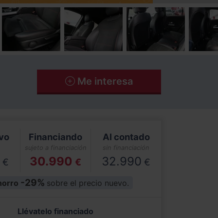
Me interesa
vo
Financiando
Al contado
sujeto a financiación
sin financiación
30.990
32.990
€
€
€
-29%
orro
sobre el precio nuevo.
Llévatelo financiado