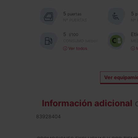
5
5
puertas
p
Nº PUERTAS
Nº
5
Et
l/100
CONSUMO
ME
(MEDIO)
Ver todos
M
Ver equipami
Información adicional
d
83928404