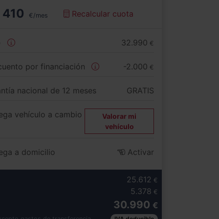
410
Recalcular cuota
€/mes
e
32.990
€
uento por financiación
-2.000
€
ntía nacional de 12 meses
GRATIS
ega vehículo a cambio
Valorar mi
vehículo
ega a domicilio
Activar
25.612
€
5.378
€
30.990
€
xcepto gastos de transferencia
IVA deducible