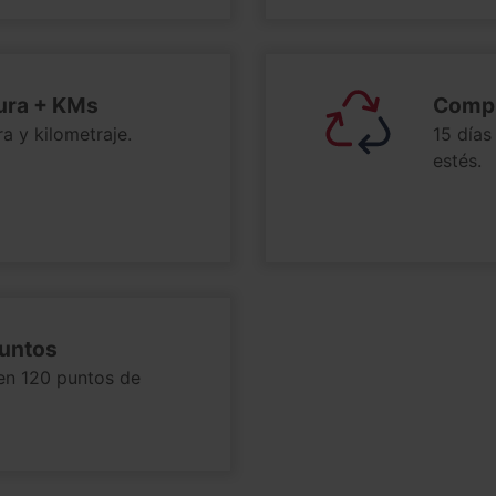
tura + KMs
Compr
a y kilometraje.
15 días
estés.
puntos
 en 120 puntos de