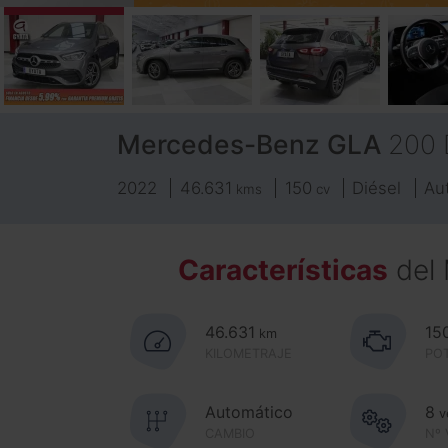
Mercedes-Benz
GLA
200 
2022
46.631
150
Diésel
Au
kms
cv
Características
del
46.631
15
km
KILOMETRAJE
PO
Automático
8
v
CAMBIO
Nº