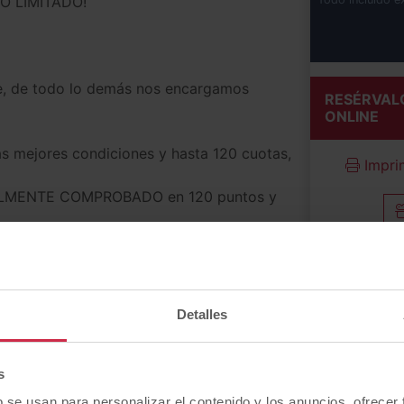
O LIMITADO!
he, de todo lo demás nos encargamos
RESÉRVAL
ONLINE
s mejores condiciones y hasta 120 cuotas,
Imprim
TALMENTE COMPROBADO en 120 puntos y
lidad de ampliar la GARANTÍA HASTA CINCO
 y/o taller autorizado más próximo a tu
 riesgo con las mejores compañías y al
Detalles
 de su peritación.
te lo descontamos en la compra de tu
s
b se usan para personalizar el contenido y los anuncios, ofrecer