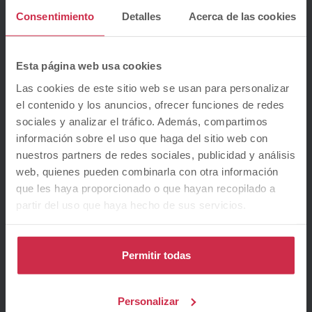
Seguro protección pagos
Consentimiento
Detalles
Acerca de las cookies
223
MÁS BARATA
€/mes
Esta página web usa cookies
TIN
6.99
%
Las cookies de este sitio web se usan para personalizar
Seguro protección pagos
el contenido y los anuncios, ofrecer funciones de redes
Entrada a tu medida
sociales y analizar el tráfico. Además, compartimos
información sobre el uso que haga del sitio web con
nuestros partners de redes sociales, publicidad y análisis
267
MEJOR OPCIÓN
€/mes
web, quienes pueden combinarla con otra información
TIN
9.99
%
que les haya proporcionado o que hayan recopilado a
partir del uso que haya hecho de sus servicios.
Vehículo sustitución
Seguro protección pagos
Garantía PREMIUM 12 meses
Permitir todas
Personalizar
Quiero esta financiación