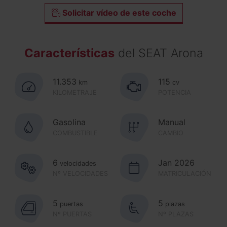
Solicitar vídeo de este coche
Características
del SEAT Arona
11.353
115
km
cv
KILOMETRAJE
POTENCIA
Gasolina
Manual
COMBUSTIBLE
CAMBIO
6
Jan 2026
velocidades
Nº VELOCIDADES
MATRICULACIÓN
5
5
puertas
plazas
Nº PUERTAS
Nº PLAZAS