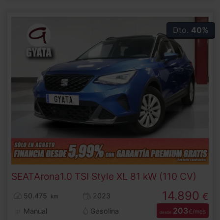
Dto.
40%
SEAT
Arona
1.0 TSI Style XL 81 kW (110 CV)
14.890
€
50.475
2023
km
203
Manual
Gasolina
€/mes
desde