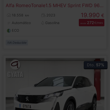
Alfa Romeo
Tonale
1.5 MHEV Sprint FWD 96 kW (130 CV)
19.990
€
18.558
2023
km
272
Automático
Gasolina
€/mes
desde
ECO
IVA Deducible
Dto.
57%