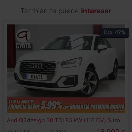
También te puede
interesar
Dto.
47%
Audi
Q2
design 30 TDI 85 kW (116 CV) S tronic
16.990
134.489
2020