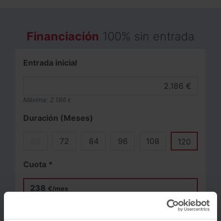
Financiación
100% sin entrada
Entrada inicial
Máxima:
2.186
€
Duración (Meses)
60
72
84
96
108
120
Cuota *
238
€/mes
TIN
10.5
%
Vehículo de sustitución