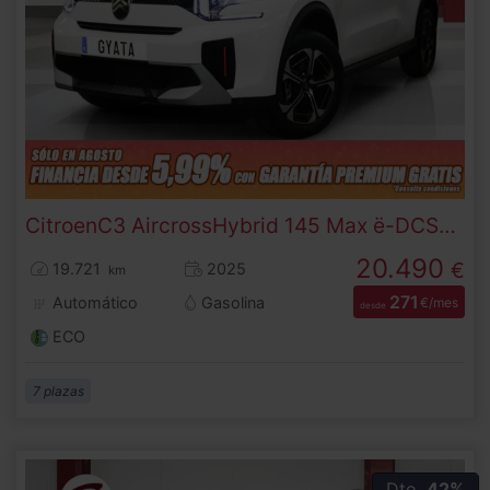
Citroen
C3 Aircross
Hybrid 145 Max ë-DCS6 107 kW (145 CV)
20.490
€
19.721
2025
km
271
Automático
Gasolina
€/mes
desde
ECO
7 plazas
Dto.
42%