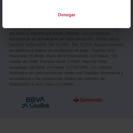
Denegar
Financiación lineal ofrecida por Santander Consumer Finance,
BBVA o CaixaBank según campaña vigente, sometida a su
estudio y aprobación. Esta simulación ha sido obtenida a partir
del plazo e importe que hayas definido. Las condiciones
económicas se actualizarán en cada simulación. Oferta válida
hasta el 19/08/2026. TIN
10,50
%. TAE
11,02
%. Incluye comisión
de apertura y seguro de protección de pago. Importe total
financiado
15.304
€. Plazo de la financiación
120
meses.
120
cuotas de
238
€. Entrada inicial:
2.186
€. Importe Total
adeudado:
28.560
€ (intereses
13.256,00
€). Los cálculos
facilitados en cada simulación tienen una finalidad informativa y
no sustituye a las condiciones finales del contrato de
financiación si este fuera concedido.