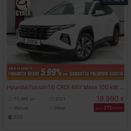
Hyundai
Tucson
1.6 CRDI 48V Maxx 100 kW (136 CV)
19.990
€
73.386
2021
km
272
Manual
Diésel
€/mes
desde
ECO