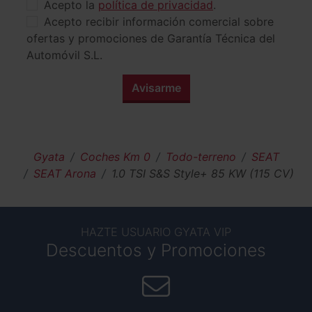
Acepto la
política de privacidad
.
Acepto recibir información comercial sobre
ofertas y promociones de Garantía Técnica del
Automóvil S.L.
Avisarme
Gyata
Coches Km 0
Todo-terreno
SEAT
SEAT Arona
1.0 TSI S&S Style+ 85 KW (115 CV)
HAZTE USUARIO GYATA VIP
Descuentos y Promociones