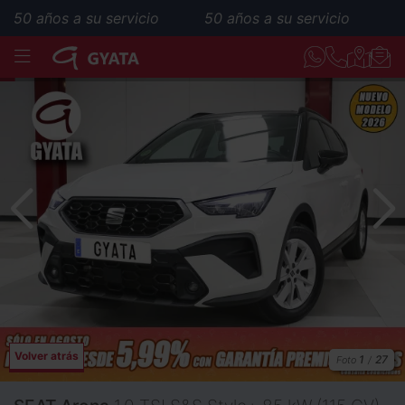
años a su servicio
50 años a su servicio
MENÚ
Volver atrás
1
27
Foto
/