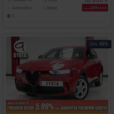
€
km
231
Automático
Diésel
€/mes
desde
C
Dto.
52%