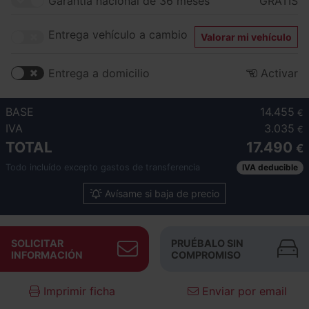
Garantía nacional de 36 meses
GRATIS
Entrega vehículo a cambio
Valorar mi vehículo
Entrega a domicilio
Activar
BASE
14.455
€
IVA
3.035
€
TOTAL
17.490
€
Todo incluído excepto gastos de transferencia
IVA deducible
Avísame si baja de precio
SOLICITAR
PRUÉBALO SIN
INFORMACIÓN
COMPROMISO
Imprimir ficha
Enviar por email