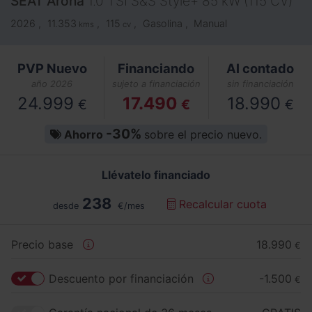
SEAT
Arona
1.0 TSI S&S Style+ 85 kW (115 CV)
2026
11.353
115
Gasolina
Manual
kms
cv
PVP Nuevo
Financiando
Al contado
año 2026
sujeto a financiación
sin financiación
24.999
17.490
18.990
€
€
€
-30%
Ahorro
sobre el precio nuevo.
Llévatelo financiado
238
Recalcular cuota
desde
€/mes
Precio base
18.990
€
Descuento por financiación
-1.500
€