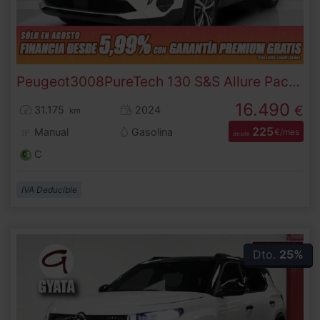
Peugeot
3008
PureTech 130 S&S Allure Pack 96 kW (130 CV)
16.490
€
31.175
2024
km
225
Manual
Gasolina
€/mes
desde
C
IVA Deducible
Dto.
25%