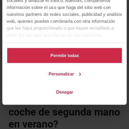
sociales y analizar el tráfico. Además, compartimos
información sobre el uso que haga del sitio web con
nuestros partners de redes sociales, publicidad y análisis
web, quienes pueden combinarla con otra información
que les haya proporcionado o que hayan recopilado a
partir del uso que haya hecho de sus servicios.
Permitir todas
Personalizar
¿Qué debes revisar
Denegar
antes de comprar un
coche de segunda mano
en verano?