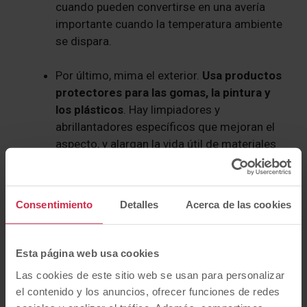
cuando pueden convertirse en una avería
importante cuando la temperatura ambiente
se dispara.
Por último, mima el exterior.
Usa productos
protectores para las gomas, la pintura y
los plásticos
. Hay limpiadores y
abrillantadores específicos que mejoran el
aspecto, y alargan la vida útil de materiales
que sufren con los rayos UV. Si puedes, lava
el coche a mano: el contacto directo ayuda a
detectar posibles grietas o desgastes que a
Consentimiento
Detalles
Acerca de las cookies
simple vista no se notan.
Con un poco de previsión y mimo, los
coches de
Esta página web usa cookies
segunda mano
pueden ofrecerte veranos
Las cookies de este sitio web se usan para personalizar
tranquilos y sin sorpresas.
el contenido y los anuncios, ofrecer funciones de redes