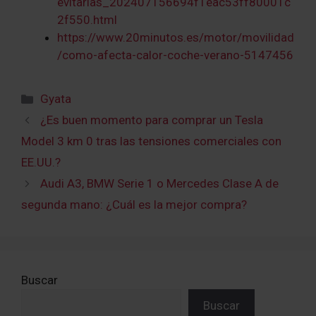
evitarlas_202407156694f1eac53ff80001c
2f550.html
https://www.20minutos.es/motor/movilidad
/como-afecta-calor-coche-verano-5147456
Categorías
Gyata
¿Es buen momento para comprar un Tesla
Model 3 km 0 tras las tensiones comerciales con
EE.UU.?
Audi A3, BMW Serie 1 o Mercedes Clase A de
segunda mano: ¿Cuál es la mejor compra?
Buscar
Buscar