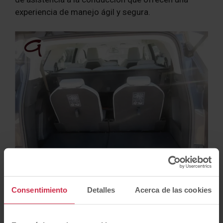
experiencia de manejo ágil y segura.
10) Skoda Kodiaq
Consentimiento
Detalles
Acerca de las cookies
El
Skoda Kodiaq
combina un diseño atractivo con
un interior amplio de 4,7 metros de longitud. Con