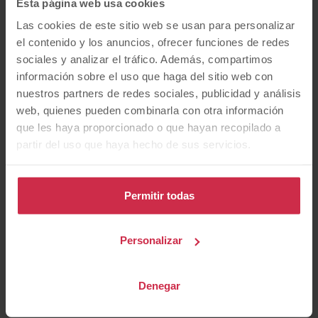
Esta página web usa cookies
un maletero de 720 litros ampliable hasta los 2.065
Las cookies de este sitio web se usan para personalizar
litros, es una opción muy popular entre aquellas
el contenido y los anuncios, ofrecer funciones de redes
familias que buscan un monovolumen versátil y con
sociales y analizar el tráfico. Además, compartimos
un diseño elegante.
información sobre el uso que haga del sitio web con
nuestros partners de redes sociales, publicidad y análisis
¿Para quiénes son
web, quienes pueden combinarla con otra información
ideales los
que les haya proporcionado o que hayan recopilado a
partir del uso que haya hecho de sus servicios.
monovolúmenes de 7
plazas?
Permitir todas
Debido a su diseño versátil y espacioso, los
Personalizar
monovolúmenes de 7 plazas
son ideales para
cualquier persona o familia, ya sea para el uso
Denegar
diario, actividades recreativas o viajes largos.