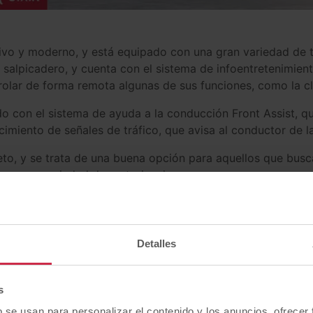
ivo y moderno, y está equipado con una gran variedad de t
l salpicadero, y cuenta con el sistema de infoentretenimien
olar de forma remota algunas de sus funciones, como la cl
 con el sistema de ayuda a la conducción Front Assist, que
miento de señales de tráfico, que avisa al conductor de la
o, y se trata de una buena opción para aquellos que bus
una gran variedad de motorizaciones.
ro coche
CUPRA con precio i
Detalles
oches
CUPRA km 0 baratos
? Entra en esta página y descub
s
b se usan para personalizar el contenido y los anuncios, ofrecer