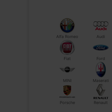
Alfa Romeo
Audi
Fiat
Ford
MINI
Maserati
Porsche
Renault