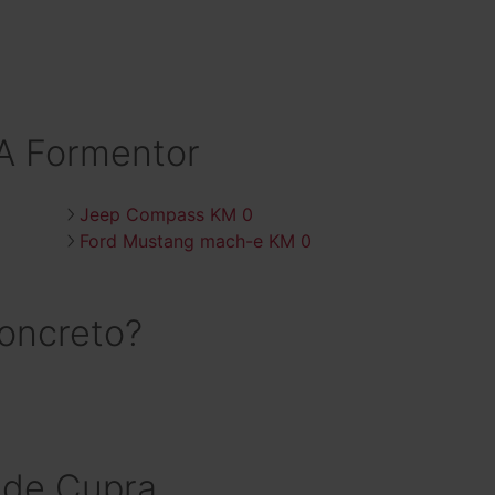
A Formentor
Jeep Compass KM 0
Ford Mustang mach-e KM 0
ncreto?
V de Cupra