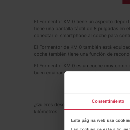
El Formentor KM 0 tiene un aspecto deport
tiene una pantalla táctil de 8 pulgadas en e
conectar el smartphone al coche para contr
El Formentor de KM 0 también está equipado
coche también tiene una función de reconoci
El Formentor KM 0 es un coche muy complet
buen equipamiento, y está disponible con 
¿Buscas ot
Consentimiento
¿Quieres descubrir nuestra selección de c
kilómetros
Esta página web usa cookie
Las cookies de este sitio we