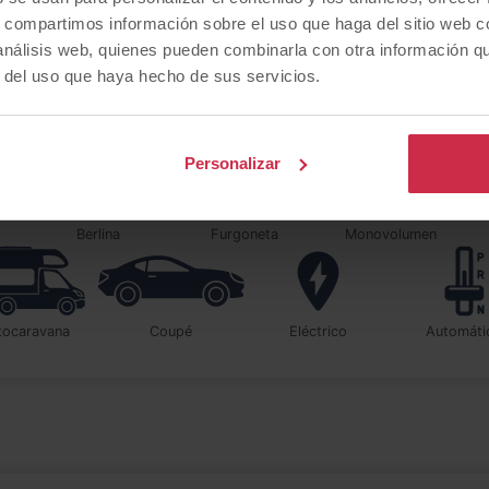
s, compartimos información sobre el uso que haga del sitio web 
 análisis web, quienes pueden combinarla con otra información q
r del uso que haya hecho de sus servicios.
¿Qué
tipo de coche
buscas?
Personalizar
berlina
furgoneta
monovolumen
utocaravana
coupé
Eléctrico
automát