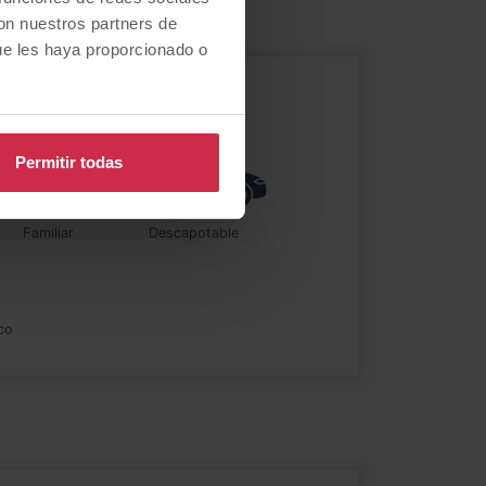
con nuestros partners de
ue les haya proporcionado o
Permitir todas
familiar
descapotable
ico