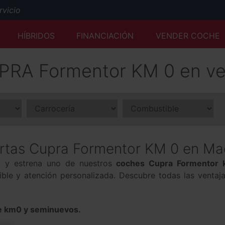
icio
Mejor tasación al momento y desde cualquier lugar
HÍBRIDOS
FINANCIACIÓN
VENDER COCHE
Servicio Premium Ford
Envío a domicilio y reserva online
PRA Formentor KM 0 en ve
50 años a su servicio
rtas Cupra Formentor KM 0 en Ma
va y estrena uno de nuestros
coches Cupra Formentor
xible y atención personalizada. Descubre todas las venta
 km0 y seminuevos.