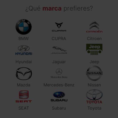
¿Qué
marca
prefieres?
BMW
CUPRA
Citroen
Hyundai
Jaguar
Jeep
Mazda
Mercedes-Benz
Nissan
SEAT
Subaru
Toyota