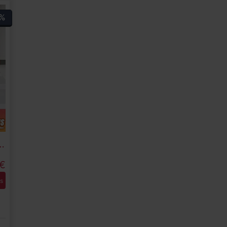
%
ve DSG 287 kW (390 CV)
€
s