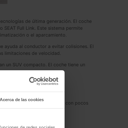
ecnologías de última generación. El coche
to SEAT Full Link. Este sistema permite
imatización o el aparcamiento.
 ayuda al conductor a evitar colisiones. El
s limitaciones de velocidad.
can un SUV compacto. El coche tiene un
nsuperable
?
Acerca de las cookies
re CUPRA a precios imbatibles con pocos
 funciones de redes sociales