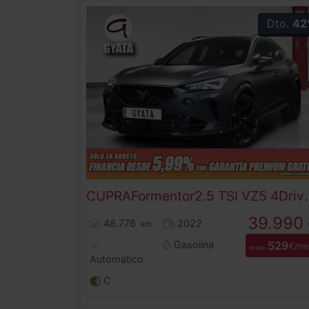
Dto.
42
CUPRA
Formentor
2.5 TSI VZ5 4Dri
39.990
48.776
2022
km
Gasolina
529
€/me
desde
Automático
C