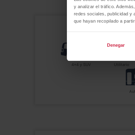
y analizar el tráfico. Ademá
redes sociales, publicidad y
que hayan recopilado a parti
Denegar
4x4 y SUV
utilitario
a