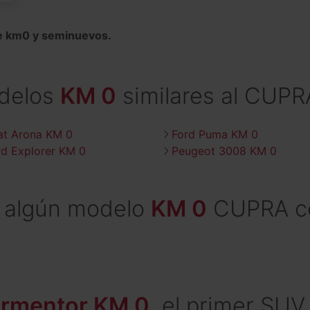
 km0 y seminuevos.
delos
KM 0
similares al CUPR
at Arona KM 0
Ford Puma KM 0
rd Explorer KM 0
Peugeot 3008 KM 0
 algún modelo
KM 0
CUPRA co
ormentor KM 0
, el primer SU