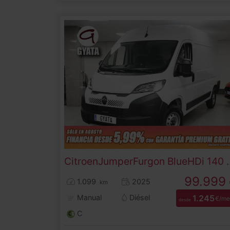
Citroen
Jumper
Furgon BlueHDi 140 S
99.999
1.099
2025
km
Manual
Diésel
1.245
€/me
desde
C