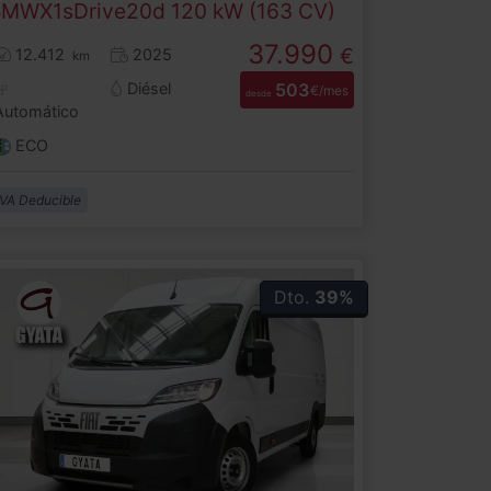
BMW
X1
sDrive20d 120 kW (163 CV)
37.990
€
12.412
2025
km
Diésel
503
€/mes
desde
Automático
ECO
IVA Deducible
Dto.
39%