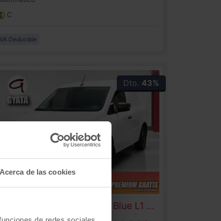
C
IVA Deducible
Dto.
43%
Acerca de las cookies
enault
Kangoo Furgon
dCi Blue L1 55 kW (75 CV)
 funciones de redes sociales