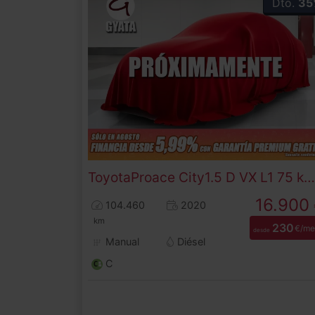
Dto.
35
Toyota
Proace City
1.5 D VX L1 75 kW (102 CV)
16.900
104.460
2020
km
230
€/me
desde
Manual
Diésel
C