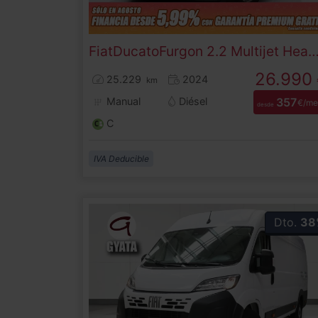
Fiat
Ducato
Furgon 2.2 Multijet Heavy 35 L4H2 103 kW (
26.990
25.229
2024
km
Manual
Diésel
357
€/me
desde
C
IVA Deducible
Dto.
38