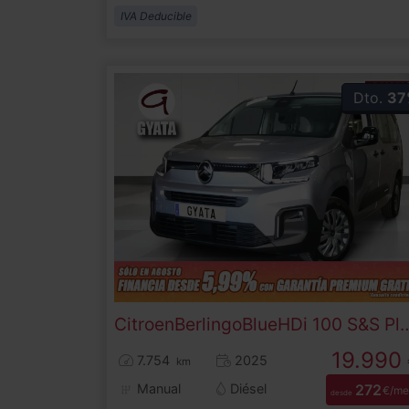
IVA Deducible
Dto.
37
Citroen
Berlingo
BlueHDi 100 S&S Plus Talla 
19.990
7.754
2025
km
Manual
Diésel
272
€/me
desde