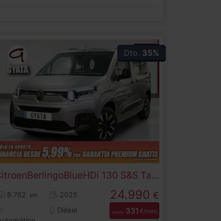
Dto.
35%
itroen
Berlingo
BlueHDi 130 S&S Talla M Max Auto 96 kW (130 CV)
24.990
€
8.762
2025
km
Diésel
331
€/mes
desde
Automático