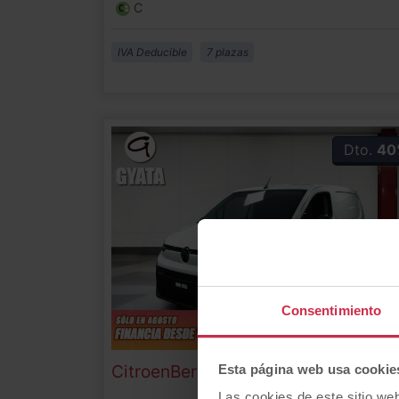
C
IVA Deducible
7 plazas
Dto.
40
Consentimiento
Citroen
Berlingo
Furgon BlueHDi 
Esta página web usa cookie
Las cookies de este sitio we