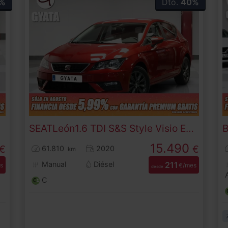
%
Dto.
40%
SEAT
León
1.6 TDI S&S Style Visio Edition 85 kW (115 CV)
15.490
€
€
61.810
2020
km
Manual
Diésel
211
s
€/mes
desde
C