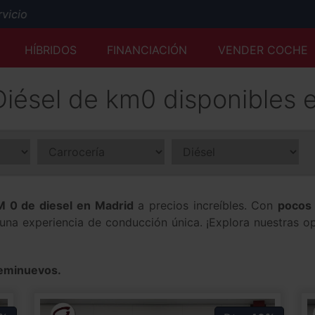
cio
Mejor tasación al momento y desde cualquier lugar
HÍBRIDOS
FINANCIACIÓN
VENDER COCHE
Servicio Premium Ford
Envío a domicilio y reserva online
iésel de km0 disponibles 
50 años a su servicio
 0 de diesel en Madrid
a precios increíbles. Con
pocos 
 una experiencia de conducción única. ¡Explora nuestras o
seminuevos.