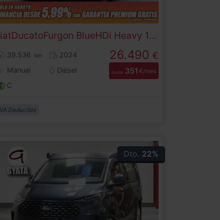
iat
Ducato
Furgon BlueHDi Heavy 140 L4H2 103 kW (140 CV)
26.490
€
39.536
2024
km
Manual
Diésel
351
€/mes
desde
C
IVA Deducible
Dto.
22%