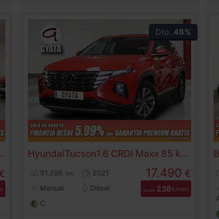
Dto.
48%
&S 35 L2H2 103 kW (140 CV)
Hyundai
Tucson
1.6 CRDI Maxx 85 kW (115 CV)
17.490
€
€
91.298
2021
km
Manual
Diésel
238
s
€/mes
desde
C