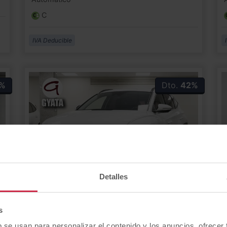
C
IVA Deducible
%
Dto.
42%
Detalles
100 Talla M 74 kW (100 CV)
Hyundai
Tucson
1.6 CRDI 48V Maxx 100 kW (136 CV)
R
s
b se usan para personalizar el contenido y los anuncios, ofrecer