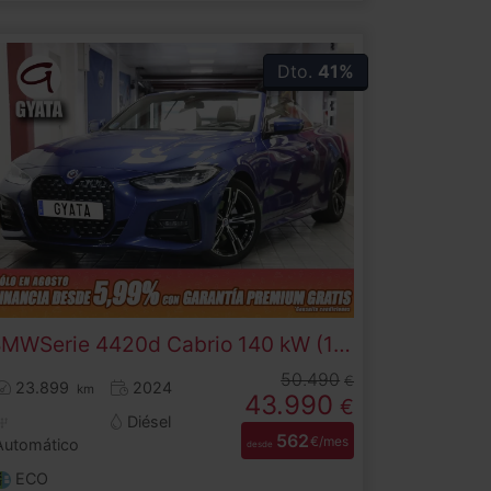
Dto.
41%
BMW
Serie 4
420d Cabrio 140 kW (190 CV)
50.490
€
23.899
2024
km
43.990
€
Diésel
562
€/mes
Automático
desde
ECO