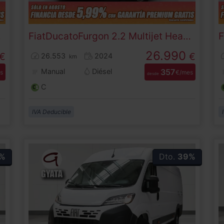
140 CV)
Fiat
Ducato
Furgon 2.2 Multijet Heavy 35 L4H2 103 kW (140 CV)
F
26.990
€
€
26.553
2024
km
Manual
Diésel
357
s
€/mes
desde
C
IVA Deducible
%
Dto.
39%