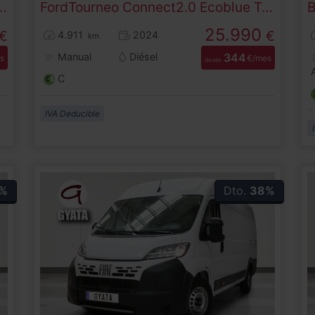
ue Limited L1 75 kW (102 CV)
Ford
Tourneo Connect
2.0 Ecoblue Trend 90 kW (122 CV)
25.990
€
€
4.911
2024
km
Manual
Diésel
344
s
€/mes
desde
C
IVA Deducible
%
Dto.
38%