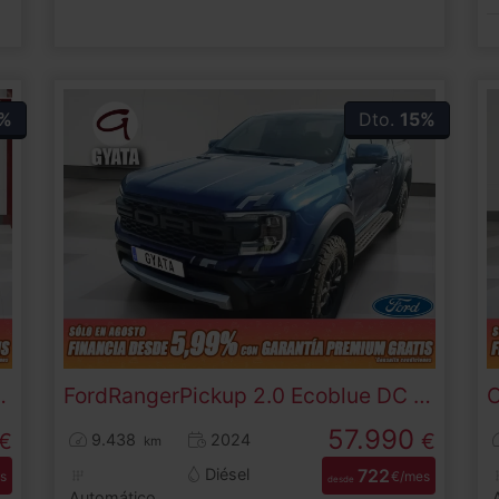
%
Dto.
15%
XL 75 kW (102 CV)
Ford
Ranger
Pickup 2.0 Ecoblue DC Raptor e-AWD AT 154 kW (210 CV)
C
57.990
€
€
9.438
2024
km
Diésel
722
s
€/mes
desde
Automático