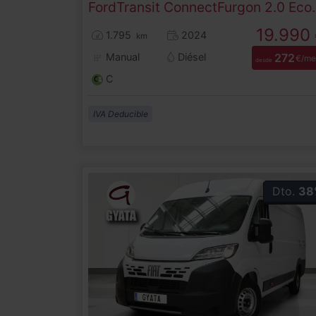
Ford
Transit Connect
Furgon 2.0 Ecobl
19.990
1.795
2024
km
Manual
Diésel
272
€/me
desde
C
IVA Deducible
Dto.
38