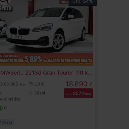
Dto.
54%
BMW
Serie 2
218d Gran Tourer 110 kW (150 CV)
18.890
€
89.965
2018
km
Diésel
257
€/mes
desde
Automático
C
7 plazas