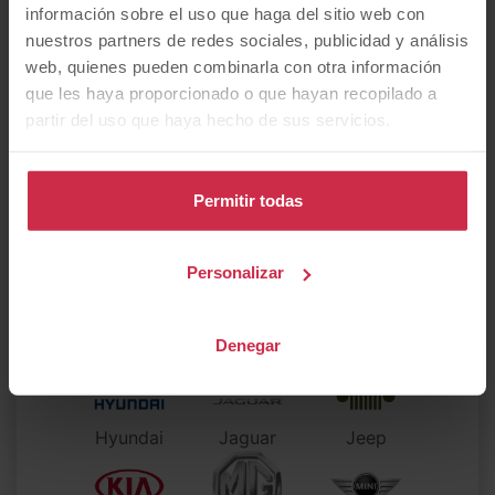
información sobre el uso que haga del sitio web con
¿Qué
marca
prefieres?
nuestros partners de redes sociales, publicidad y análisis
web, quienes pueden combinarla con otra información
que les haya proporcionado o que hayan recopilado a
partir del uso que haya hecho de sus servicios.
Alfa Romeo
Audi
BMW
Permitir todas
CUPRA
Citroen
DS
Personalizar
Dacia
Fiat
Ford
Denegar
Hyundai
Jaguar
Jeep