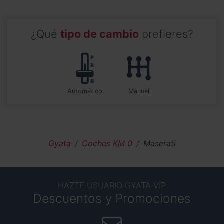
¿Qué
tipo de cambio
prefieres?
automático
manual
Gyata
Coches KM 0
Maserati
HAZTE USUARIO GYATA VIP
Descuentos y Promociones