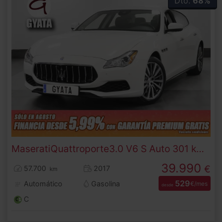
Dto.
68%
Maserati
Quattroporte
3.0 V6 S Auto 301 kW (410 CV)
39.990
€
57.700
2017
km
529
Automático
Gasolina
€/mes
desde
C