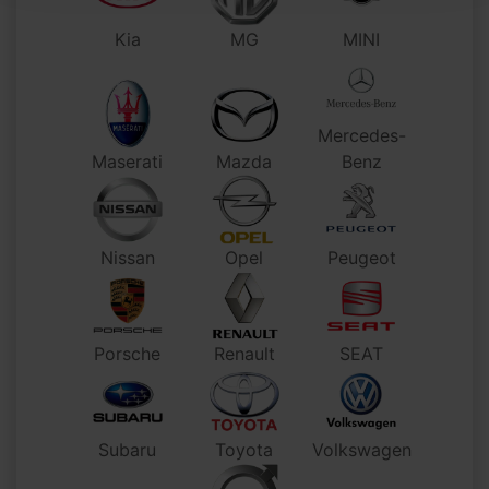
Kia
MG
MINI
Mercedes-
Maserati
Mazda
Benz
Nissan
Opel
Peugeot
Porsche
Renault
SEAT
Subaru
Toyota
Volkswagen