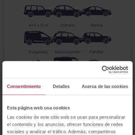
4x4 y SUV
utilitario
berlina
furgoneta
monovolumen
familiar
descapotable
autocaravana
coupé
Consentimiento
Detalles
Acerca de las cookies
Eléctrico
automático
Esta página web usa cookies
Las cookies de este sitio web se usan para personalizar
el contenido y los anuncios, ofrecer funciones de redes
sociales y analizar el tráfico. Además, compartimos