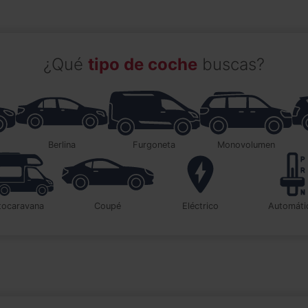
¿Qué
tipo de coche
buscas?
berlina
furgoneta
monovolumen
utocaravana
coupé
Eléctrico
automát