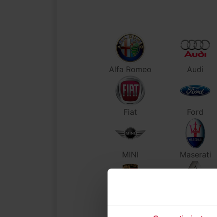
Alfa Romeo
Audi
Fiat
Ford
MINI
Maserati
Porsche
Renault