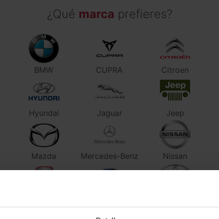
¿Qué
marca
prefieres?
BMW
CUPRA
Citroen
Hyundai
Jaguar
Jeep
Mazda
Mercedes-Benz
Nissan
SEAT
Subaru
Toyota