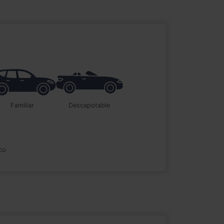
familiar
descapotable
ico