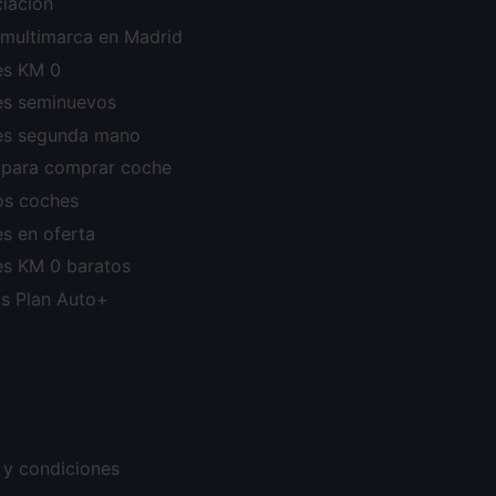
ciación
r multimarca en Madrid
s KM 0
s seminuevos
s segunda mano
 para comprar coche
os coches
s en oferta
s KM 0 baratos
s Plan Auto+
 y condiciones