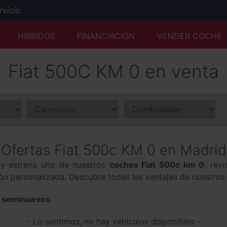
icio
Mejor tasación al momento y desde cualquier lugar
HÍBRIDOS
FINANCIACIÓN
VENDER COCHE
Servicio Premium Ford
Envío a domicilio y reserva online
Fiat 500C KM 0 en venta
50 años a su servicio
Ofertas Fiat 500c KM 0 en Madrid
a y estrena uno de nuestros
coches Fiat 500c km 0
, rev
ción personalizada. Descubre todas las ventajas de nuestro
y seminuevos.
- Lo sentimos, no hay vehículos disponibles -