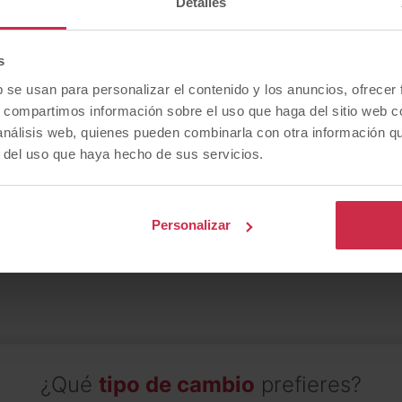
Detalles
s
b se usan para personalizar el contenido y los anuncios, ofrecer
s, compartimos información sobre el uso que haga del sitio web 
Buscas un
tipo de combustible
concret
 análisis web, quienes pueden combinarla con otra información q
r del uso que haya hecho de sus servicios.
Personalizar
Gasolina
Híbrido
Eléctrico
Diésel
¿Qué
tipo de cambio
prefieres?