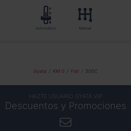
automático
manual
Gyata
KM 0
Fiat
500C
HAZTE USUARIO GYATA VIP
Descuentos y Promociones