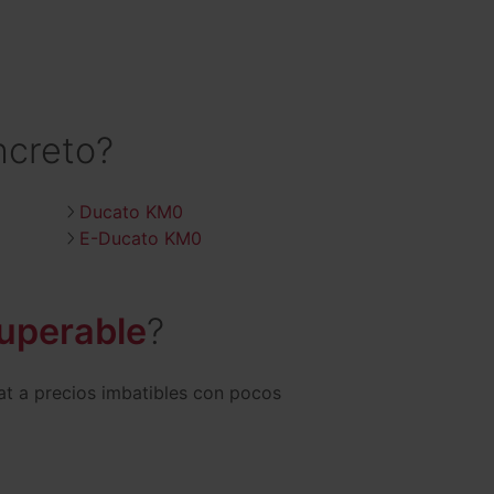
ncreto?
Ducato KM0
E-Ducato KM0
superable
?
at a precios imbatibles con pocos