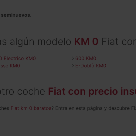
y seminuevos.
as algún modelo
KM 0
Fiat co
0 Electrico KM0
600 KM0
ysse KM0
E-Doblò KM0
otro coche
Fiat con precio in
oches
Fiat km 0 baratos
? Entra en esta página y descubre Fi