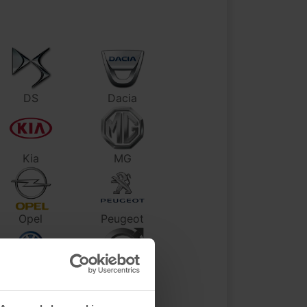
DS
Dacia
Kia
MG
Opel
Peugeot
Volkswagen
Volvo