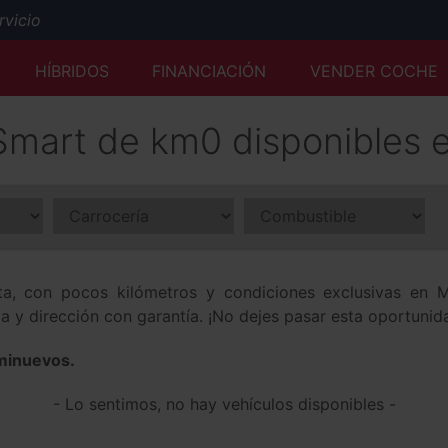
icio
Mejor tasación al momento y desde cualquier lugar
HÍBRIDOS
FINANCIACIÓN
VENDER COCHE
Servicio Premium Ford
Envío a domicilio y reserva online
mart de km0 disponibles 
50 años a su servicio
ta, con pocos kilómetros y condiciones exclusivas en
 y dirección con garantía. ¡No dejes pasar esta oportunid
minuevos.
- Lo sentimos, no hay vehículos disponibles -