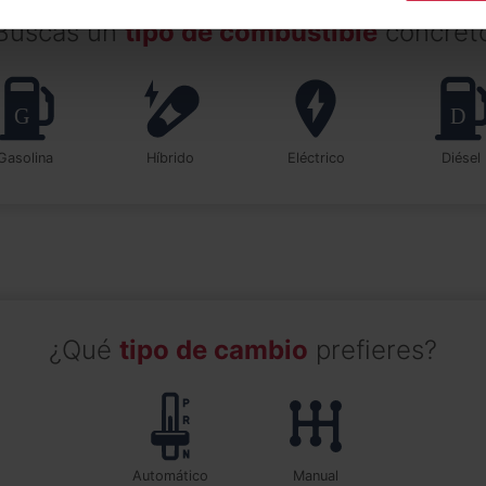
Buscas un
tipo de combustible
concret
Gasolina
Híbrido
Eléctrico
Diésel
¿Qué
tipo de cambio
prefieres?
automático
manual