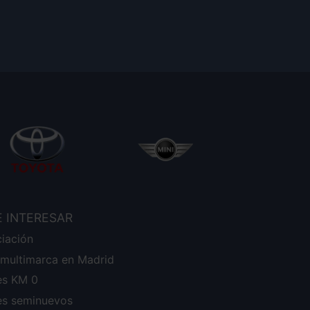
E INTERESAR
ciación
r multimarca en Madrid
s KM 0
s seminuevos