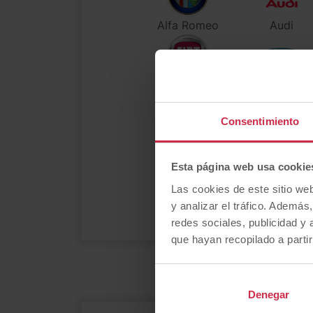
Alfa Romeo
Audi
Fiat
Ford
Consentimiento
MINI
Maserati
Esta página web usa cookie
Las cookies de este sitio we
y analizar el tráfico. Ademá
Porsche
Renault
redes sociales, publicidad y
que hayan recopilado a parti
Denegar