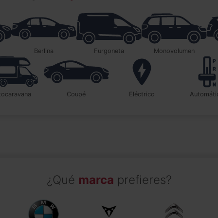
berlina
furgoneta
monovolumen
utocaravana
coupé
Eléctrico
automát
¿Qué
marca
prefieres?