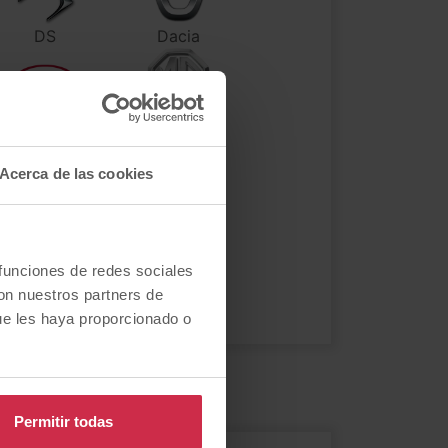
DS
Dacia
Kia
MG
Acerca de las cookies
Opel
Peugeot
 funciones de redes sociales
con nuestros partners de
Volkswagen
Volvo
ue les haya proporcionado o
Permitir todas