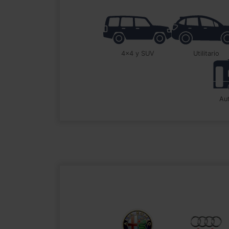
4x4 y SUV
utilitario
a