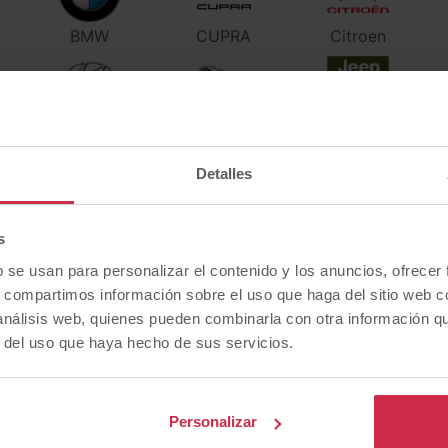
BMW
CUPRA
Citroen
Hyundai
Jaguar
Jeep
Detalles
Mazda
Mercedes-Benz
Nissan
s
b se usan para personalizar el contenido y los anuncios, ofrecer
s, compartimos información sobre el uso que haga del sitio web 
SEAT
Subaru
Toyota
 análisis web, quienes pueden combinarla con otra información q
r del uso que haya hecho de sus servicios.
Personalizar