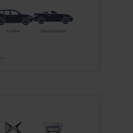
familiar
descapotable
ico