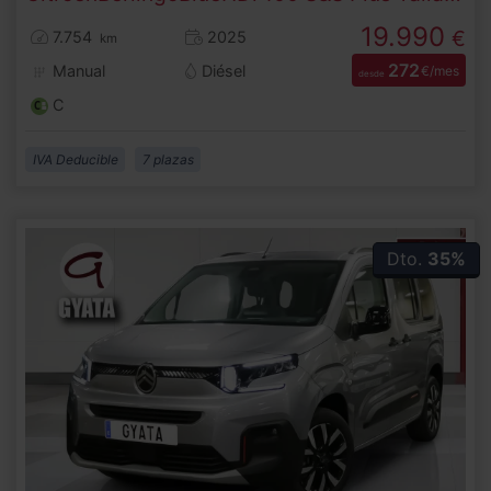
19.990
€
7.754
2025
km
272
Manual
Diésel
€/mes
desde
C
IVA Deducible
7 plazas
Dto.
35%