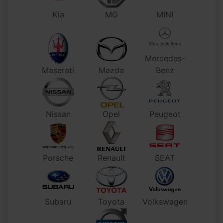
Kia
MG
MINI
Mercedes-
Maserati
Mazda
Benz
Nissan
Opel
Peugeot
Porsche
Renault
SEAT
Subaru
Toyota
Volkswagen