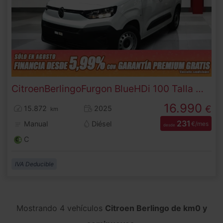
Citroen
Berlingo
Furgon BlueHDi 100 Talla M 74 kW (100 CV)
16.990
€
15.872
2025
km
231
Manual
Diésel
€/mes
desde
C
IVA Deducible
Mostrando 4 vehículos
Citroen Berlingo de km0 y