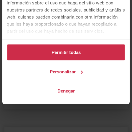
información sobre el uso que haga del sitio web con
nuestros partners de redes sociales, publicidad y análisis
web, quienes pueden combinarla con otra información
4x4 y SUV
utilitario
berlina
que les haya proporcionado o que hayan recopilado a
partir del uso que haya hecho de sus servicios.
furgoneta
monovolumen
familiar
Permitir todas
Personalizar
descapotable
autocaravana
coupé
Denegar
Eléctrico
automático