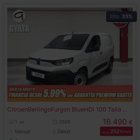
Dto.
35%
Citroen
Berlingo
Furgon BlueHDi 100 Talla M 75 kW (100 CV)
18.490
€
1
2026
km
252
Manual
Diésel
€/mes
desde