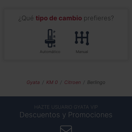
¿Qué
tipo de cambio
prefieres?
automático
manual
Gyata
KM 0
Citroen
Berlingo
HAZTE USUARIO GYATA VIP
Descuentos y Promociones