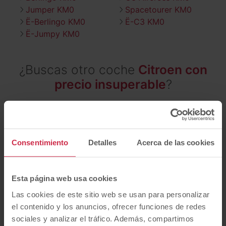
Jumper KM0
Spacetourer KM0
Ë-Berlingo KM0
Ë-C3 KM0
Ë-Jumpy KM0
¿Buscas otro coche
Citroen con
precio insuperable
?
¿Quieres descubrir nuestra selección de coches
Citroen km 0 baratos
? Entra en esta página y
descubre Citroen a precios imbatibles con pocos
Consentimiento
Detalles
Acerca de las cookies
kilómetros
Esta página web usa cookies
Las cookies de este sitio web se usan para personalizar
¿Qué
tipo de coche
buscas?
el contenido y los anuncios, ofrecer funciones de redes
sociales y analizar el tráfico. Además, compartimos