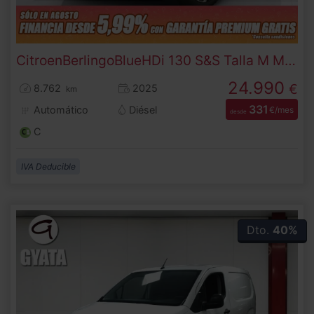
Citroen
Berlingo
BlueHDi 130 S&S Talla M Max Auto 96 kW (130 CV)
24.990
€
8.762
2025
km
331
Automático
Diésel
€/mes
desde
C
IVA Deducible
Dto.
40%