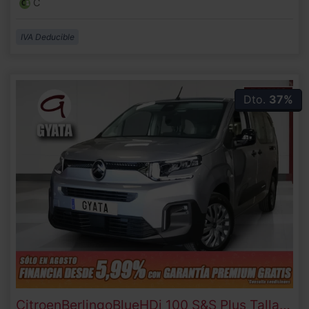
C
IVA Deducible
Dto.
37%
Citroen
Berlingo
BlueHDi 100 S&S Plus Talla XL 75 kW (102 CV)