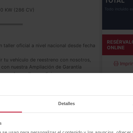
TOTAL
0 KW (286 CV)
Todo incluído e
═══════
RESÉRVAL
 taller oficial a nivel nacional desde fecha
ONLINE
ir tu vehículo de reestreno con nosotros,
Imprim
d con nuestra Ampliación de Garantía
mpra (consulte condiciones a su asesor
ón previa en nuestro taller oficial Ford. Un
 que puedes asegurarlo a Todo Riesgo sin
Detalles
s
═══════
b se usan para personalizar el contenido y los anuncios, ofrecer