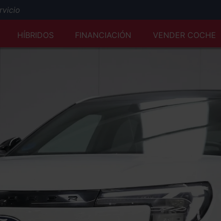
cio
Mejor tasación al momento y desde cualquier lugar
HÍBRIDOS
FINANCIACIÓN
VENDER COCHE
Servicio Premium Ford
Envío a domicilio y reserva online
50 años a su servicio