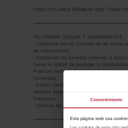
FORD EXPLORER PREMIUM RWD 77KWH 21
══════════════════════════════
TU COMPRA SEGURA Y TRANSPARENTE
· Cobertura Oficial: Garantía de 36 meses en
de matriculación.
· Ampliación de garantía: Además, al adquir
tienes la opción de proteger tu tranquilida
Premium hasta 4 años desde la fecha de co
comercial).
· Estado Certificado: Peritación y preparaci
vehículo preparado a un nivel tan exigente
franquicia.
Consentimiento
· Vehículo de origen nacional.
Esta página web usa cookie
══════════════════════════════
Las cookies de este sitio we