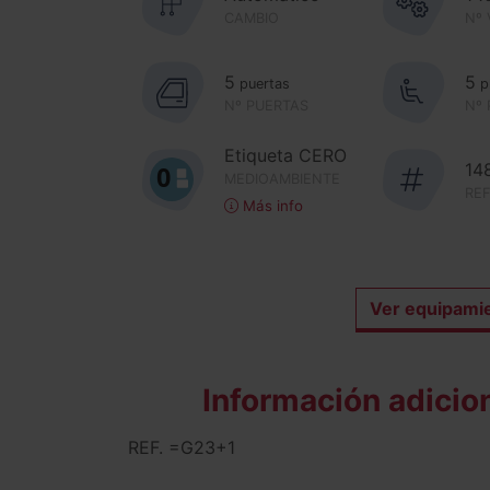
CAMBIO
Nº
5
5
puertas
p
Nº PUERTAS
Nº
Etiqueta CERO
14
MEDIOAMBIENTE
RE
Más info
Ver equipami
Información adicio
REF. =G23+1