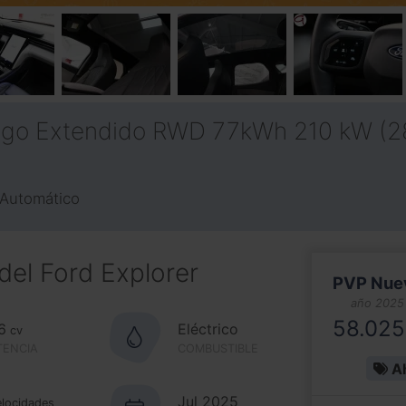
go Extendido RWD 77kWh 210 kW (2
Automático
del Ford Explorer
PVP Nue
año 2025
58.025
6
Eléctrico
cv
TENCIA
COMBUSTIBLE
A
Jul 2025
elocidades