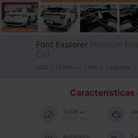
Ford
Explorer
Premium Ran
CV)
2025
13.895
286
Eléctrico
kms
cv
Características
13.895
28
km
KILOMETRAJE
PO
Automático
1
v