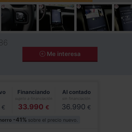
86
Me interesa
vo
Financiando
Al contado
sujeto a financiación
sin financiación
33.990
36.990
€
€
€
-41%
horro
sobre el precio nuevo.