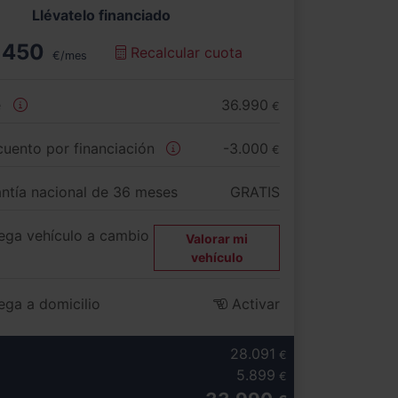
Llévatelo financiado
450
Recalcular cuota
€/mes
e
36.990
€
uento por financiación
-3.000
€
ntía nacional de 36 meses
GRATIS
ega vehículo a cambio
Valorar mi
vehículo
ega a domicilio
Activar
28.091
€
5.899
€