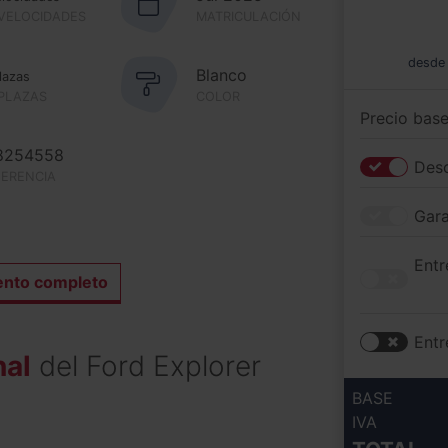
 VELOCIDADES
MATRICULACIÓN
desde
Blanco
lazas
 PLAZAS
COLOR
Precio bas
8254558
Desc
FERENCIA
Gara
Entr
ento completo
Entr
nal
del Ford Explorer
BASE
IVA