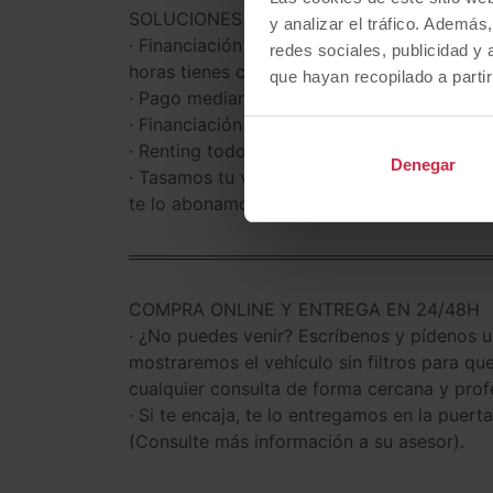
SOLUCIONES A TU MEDIDA
y analizar el tráfico. Ademá
· Financiación con o sin entrada, desde 5,9
redes sociales, publicidad y
horas tienes coche nuevo.
que hayan recopilado a parti
· Pago mediante transferencia bancaria, en
· Financiación a empresas mediante leasing
· Renting todo incluido.
Denegar
· Tasamos tu vehículo actual al instante y 
te lo abonamos mediante transferencia ban
══════════════════════════════
COMPRA ONLINE Y ENTREGA EN 24/48H
· ¿No puedes venir? Escríbenos y pídenos 
mostraremos el vehículo sin filtros para qu
cualquier consulta de forma cercana y prof
· Si te encaja, te lo entregamos en la puer
(Consulte más información a su asesor).