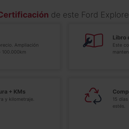
Certificación
de este Ford Explore
Libro 
precio. Ampliación
Este co
 o 100.000km
manteni
tura + KMs
Compr
a y kilometraje.
15 días
estés.