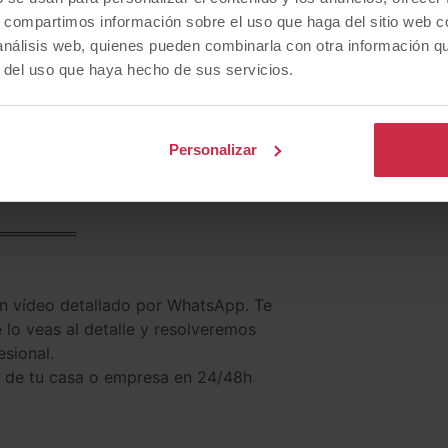
s, compartimos información sobre el uso que haga del sitio web 
9% TIN. Lineal y sin letra pequeña, en 24/48
 análisis web, quienes pueden combinarla con otra información q
r del uso que haya hecho de sus servicios.
trega inmediata.
 para desgravar IVA.
Personalizar
lo descontamos directamente del precio, o
caria.
═══════
un vídeo detallado por WhatsApp. Te
e lo veas al detalle y resolveremos
esional.
ta de tu casa o empresa en 24/48h