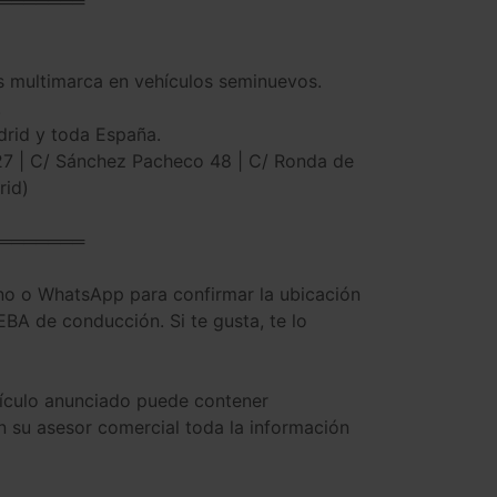
═══════
as multimarca en vehículos seminuevos.
.
drid y toda España.
 27 | C/ Sánchez Pacheco 48 | C/ Ronda de
rid)
═══════
 o WhatsApp para confirmar la ubicación
A de conducción. Si te gusta, te lo
ehículo anunciado puede contener
 su asesor comercial toda la información