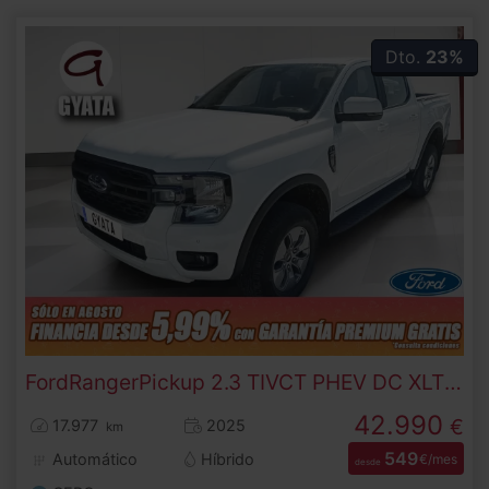
Dto.
23%
Ford
Ranger
Pickup 2.3 TIVCT PHEV DC XLT 4x4 AT 207 kW (282 CV)
42.990
€
17.977
2025
km
549
Automático
Híbrido
€/mes
desde