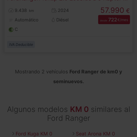
57.990
€
9.438
2024
km
722
Automático
Diésel
€/mes
desde
C
IVA Deducible
Mostrando 2 vehículos
Ford Ranger de km0 y
seminuevos.
Algunos modelos
KM 0
similares al
Ford Ranger
Ford Kuga KM 0
Seat Arona KM 0