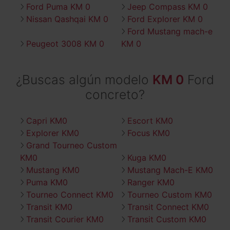
Ford Puma KM 0
Jeep Compass KM 0
Nissan Qashqai KM 0
Ford Explorer KM 0
Ford Mustang mach-e
Peugeot 3008 KM 0
KM 0
¿Buscas algún modelo
KM 0
Ford
concreto?
Capri KM0
Escort KM0
Explorer KM0
Focus KM0
Grand Tourneo Custom
KM0
Kuga KM0
Mustang KM0
Mustang Mach-E KM0
Puma KM0
Ranger KM0
Tourneo Connect KM0
Tourneo Custom KM0
Transit KM0
Transit Connect KM0
Transit Courier KM0
Transit Custom KM0