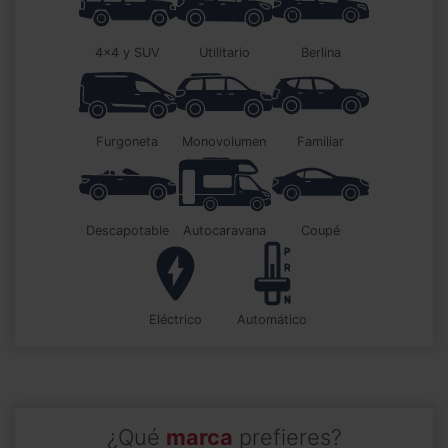
4x4 y SUV
utilitario
berlina
furgoneta
monovolumen
familiar
descapotable
autocaravana
coupé
Eléctrico
automático
¿Qué
marca
prefieres?