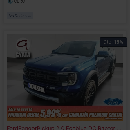
CERO
IVA Deducible
Dto.
15%
Ford
Ranger
Pickup 2.0 Ecoblue DC Raptor e-AWD AT 154 kW (210 CV)