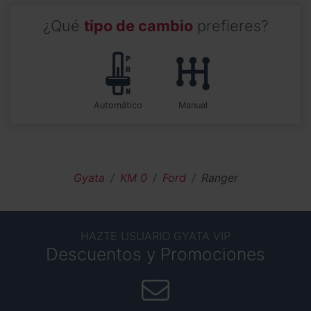
¿Qué
tipo de cambio
prefieres?
automático
manual
Gyata
KM 0
Ford
Ranger
HAZTE USUARIO GYATA VIP
Descuentos y Promociones