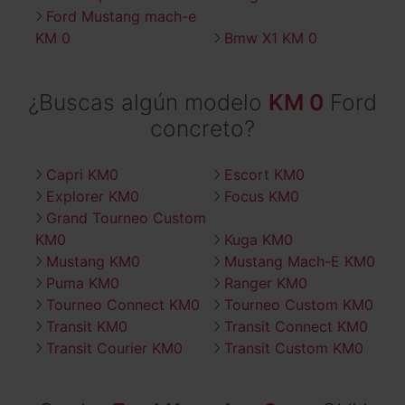
Ford Mustang mach-e
KM 0
Bmw X1 KM 0
¿Buscas algún modelo
KM 0
Ford
concreto?
Capri KM0
Escort KM0
Explorer KM0
Focus KM0
Grand Tourneo Custom
KM0
Kuga KM0
Mustang KM0
Mustang Mach-E KM0
Puma KM0
Ranger KM0
Tourneo Connect KM0
Tourneo Custom KM0
Transit KM0
Transit Connect KM0
Transit Courier KM0
Transit Custom KM0