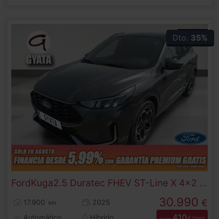
Dto.
35%
Ford
Kuga
2.5 Duratec FHEV ST-Line X 4x2 Auto 132 kW (180 CV)
30.990
€
17.900
2025
km
410
Automático
Híbrido
€/mes
desde