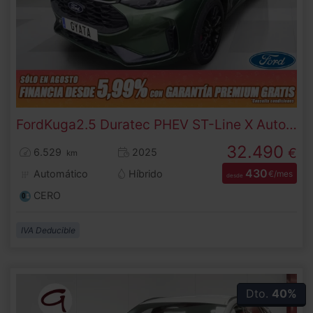
Ford
Kuga
2.5 Duratec PHEV ST-Line X Auto 178 kW (243 CV)
32.490
€
6.529
2025
km
430
Automático
Híbrido
€/mes
desde
CERO
IVA Deducible
Dto.
40%