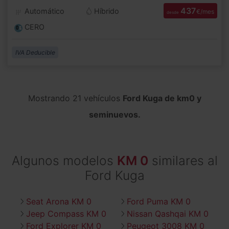
437
Automático
Híbrido
€/mes
desde
CERO
IVA Deducible
Mostrando 21 vehículos
Ford Kuga de km0 y
seminuevos.
Algunos modelos
KM 0
similares al
Ford Kuga
Seat Arona KM 0
Ford Puma KM 0
Jeep Compass KM 0
Nissan Qashqai KM 0
Ford Explorer KM 0
Peugeot 3008 KM 0