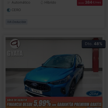
384
Automático
Híbrido
€/mes
desde
CERO
IVA Deducible
Dto.
48%