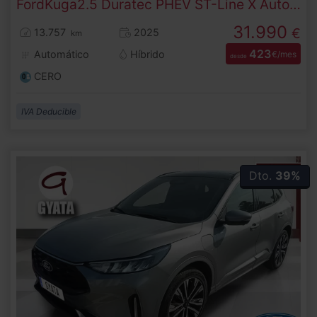
Ford
Kuga
2.5 Duratec PHEV ST-Line X Auto 178 kW (243 CV)
31.990
€
13.757
2025
km
423
Automático
Híbrido
€/mes
desde
CERO
IVA Deducible
Dto.
39%