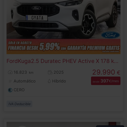
Ford
Kuga
2.5 Duratec PHEV Active X 178 kW (243 CV)
29.990
€
16.823
2025
km
397
Automático
Híbrido
€/mes
desde
CERO
IVA Deducible