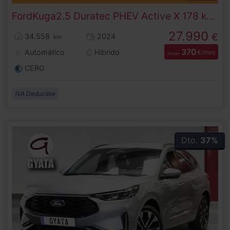
Ford
Kuga
2.5 Duratec PHEV Active X 178 kW (243 CV)
27.990
€
34.558
2024
km
370
Automático
Híbrido
€/mes
desde
CERO
IVA Deducible
Dto.
37%