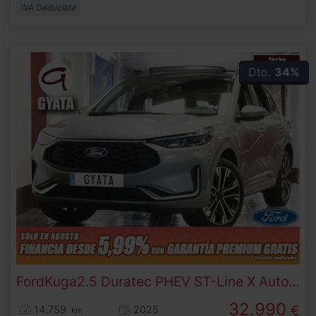
IVA Deducible
Dto.
34%
Ford
Kuga
2.5 Duratec PHEV ST-Line X Auto 178 kW (243 CV)
32.990
€
14.759
2025
km