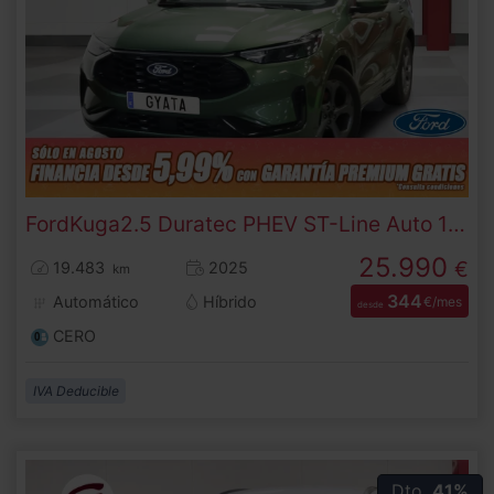
Ford
Kuga
2.5 Duratec PHEV ST-Line Auto 178 kW (243 CV)
25.990
€
19.483
2025
km
344
Automático
Híbrido
€/mes
desde
CERO
IVA Deducible
Dto.
41%