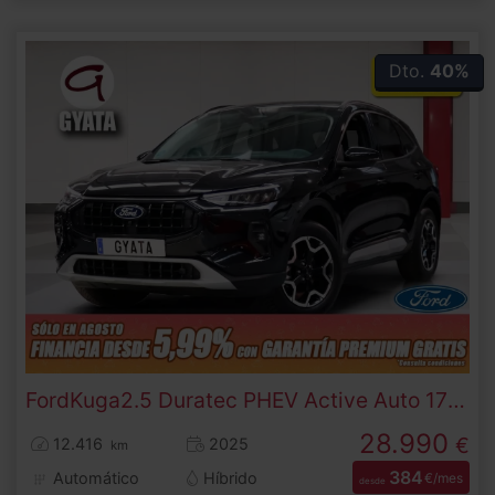
Dto.
40%
Ford
Kuga
2.5 Duratec PHEV Active Auto 178 kW (243 CV)
28.990
€
12.416
2025
km
384
Automático
Híbrido
€/mes
desde