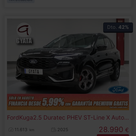
Dto.
42%
Ford
Kuga
2.5 Duratec PHEV ST-Line X Auto 178 kW (243 CV)
28.990
€
11.613
2025
km