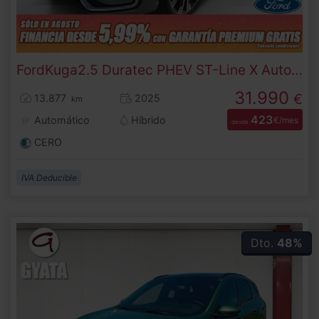
Ford
Kuga
2.5 Duratec PHEV ST-Line X Auto 178 kW (243 CV)
31.990
€
13.877
2025
km
423
Automático
Híbrido
€/mes
desde
CERO
IVA Deducible
Dto.
48%