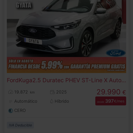
Ford
Kuga
2.5 Duratec PHEV ST-Line X Auto 178 kW (243 CV)
29.990
€
19.872
2025
km
397
Automático
Híbrido
€/mes
desde
CERO
IVA Deducible