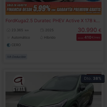
Ford
Kuga
2.5 Duratec PHEV Active X 178 kW (243 CV)
30.990
€
23.365
2025
km
410
Automático
Híbrido
€/mes
desde
CERO
IVA Deducible
Dto.
38%