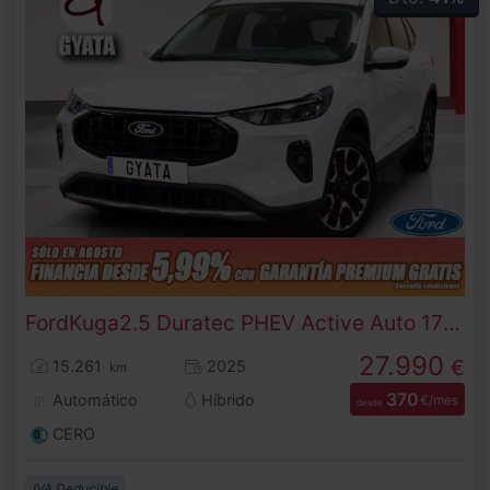
Ford
Kuga
2.5 Duratec PHEV Active Auto 178 kW (243 CV)
27.990
€
15.261
2025
km
370
Automático
Híbrido
€/mes
desde
CERO
IVA Deducible