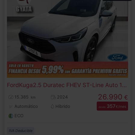
Ford
Kuga
2.5 Duratec FHEV ST-Line Auto 132 kW (180 CV)
26.990
€
15.385
2024
km
357
Automático
Híbrido
€/mes
desde
ECO
IVA Deducible