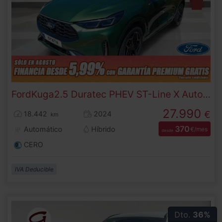
Ford
Kuga
2.5 Duratec PHEV ST-Line X Auto 178 kW (243 CV)
27.990
€
18.442
2024
km
370
Automático
Híbrido
€/mes
desde
CERO
IVA Deducible
Dto.
36%