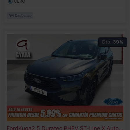
CERO
IVA Deducible
Dto.
39%
Ford
Kuga
2.5 Duratec PHEV ST-Line X Auto 178 kW (243 CV)