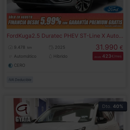
Ford
Kuga
2.5 Duratec PHEV ST-Line X Auto 178 kW (243 CV)
31.990
€
9.478
2025
km
423
Automático
Híbrido
€/mes
desde
CERO
IVA Deducible
Dto.
40%