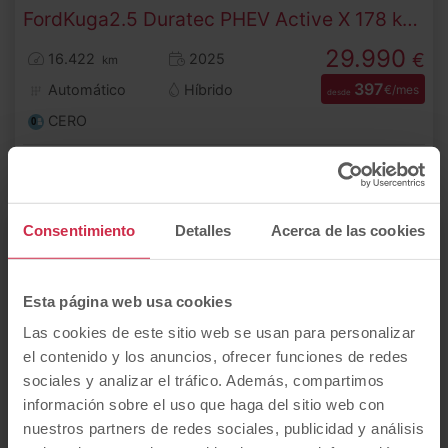
Ford
Kuga
2.5 Duratec PHEV Active X 178 kW (243 CV)
29.990
€
16.422
2025
km
397
Automático
Híbrido
€/mes
desde
CERO
IVA Deducible
Consentimiento
Detalles
Acerca de las cookies
Dto.
44%
Esta página web usa cookies
Las cookies de este sitio web se usan para personalizar
el contenido y los anuncios, ofrecer funciones de redes
sociales y analizar el tráfico. Además, compartimos
información sobre el uso que haga del sitio web con
nuestros partners de redes sociales, publicidad y análisis