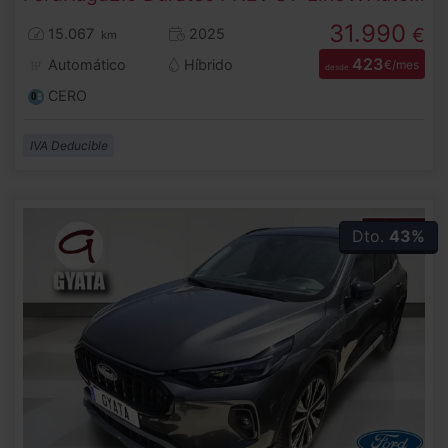
31.990
€
15.067
2025
km
423
Automático
Híbrido
€/mes
desde
CERO
IVA Deducible
Dto.
43%