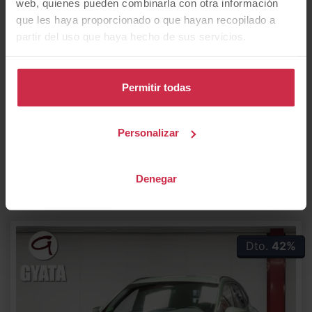
web, quienes pueden combinarla con otra información
que les haya proporcionado o que hayan recopilado a
partir del uso que haya hecho de sus servicios.
Ford
Kuga
2.5 Duratec PHEV Active X 178 kW (243 CV)
Permitir todas
27.990
€
18.979
2025
km
370
Automático
Híbrido
€/mes
desde
Personalizar
CERO
Denegar
IVA Deducible
Dto.
42%