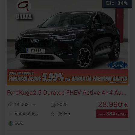
Dto.
34%
Ford
Kuga
2.5 Duratec FHEV Active 4x4 Auto 134 kW (183 CV)
28.990
€
19.068
2025
km
384
Automático
Híbrido
€/mes
desde
ECO