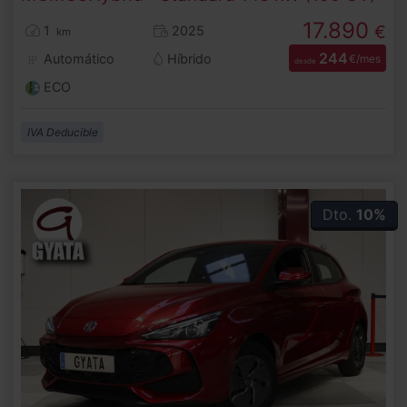
17.890
€
1
2025
km
244
Automático
Híbrido
€/mes
desde
ECO
IVA Deducible
Dto.
10%