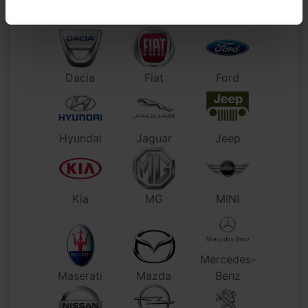
CUPRA
Citroen
DS
Dacia
Fiat
Ford
Hyundai
Jaguar
Jeep
Kia
MG
MINI
Mercedes-
Maserati
Mazda
Benz