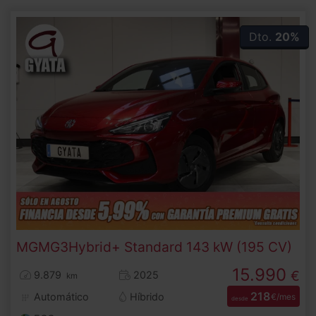
Dto.
20%
MG
MG3
Hybrid+ Standard 143 kW (195 CV)
15.990
€
9.879
2025
km
218
Automático
Híbrido
€/mes
desde