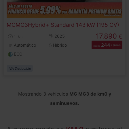
MG
MG3
Hybrid+ Standard 143 kW (195 CV)
17.890
€
1
2025
km
244
Automático
Híbrido
€/mes
desde
ECO
IVA Deducible
Mostrando 3 vehículos
MG MG3 de km0 y
seminuevos.