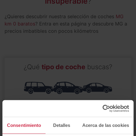
insuperable
?
¿Quieres descubrir nuestra selección de coches
MG
km 0 baratos
? Entra en esta página y descubre MG a
precios imbatibles con pocos kilómetros
¿Qué
tipo de coche
buscas?
4x4 y SUV
utilitario
berlina
Consentimiento
Detalles
Acerca de las cookies
furgoneta
monovolumen
familiar