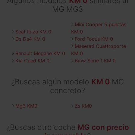
Algunos modelos
KM 0
similares al
MG MG3
Mini Cooper 5 puertas
Seat Ibiza KM 0
KM 0
Ds Ds4 KM 0
Ford Focus KM 0
Maserati Quattroporte
Renault Megane KM 0
KM 0
Kia Ceed KM 0
Bmw Serie 1 KM 0
¿Buscas algún modelo
KM 0
MG
concreto?
Mg3 KM0
Zs KM0
¿Buscas otro coche
MG con precio