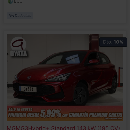
ECO
IVA Deducible
Dto.
10%
MG
MG3
Hybrid+ Standard 143 kW (195 CV)