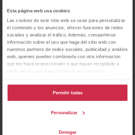
Esta página web usa cookies
descapotable
autocaravana
coupé
Las cookies de este sitio web se usan para personalizar
el contenido y los anuncios, ofrecer funciones de redes
sociales y analizar el tráfico. Además, compartimos
información sobre el uso que haga del sitio web con
Eléctrico
automático
nuestros partners de redes sociales, publicidad y análisis
web, quienes pueden combinarla con otra información
que les haya proporcionado o que hayan recopilado a
partir del uso que haya hecho de sus servicios.
¿Qué
marca
prefieres?
Permitir todas
Personalizar
Alfa Romeo
Audi
BMW
Denegar