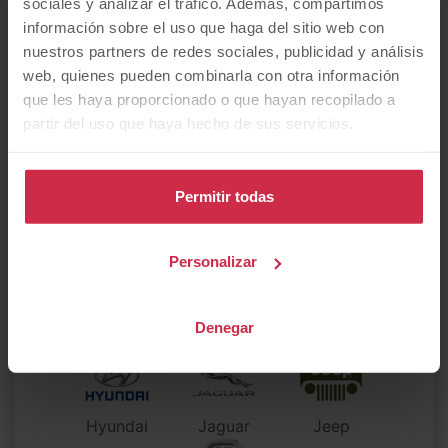
sociales y analizar el tráfico. Además, compartimos
información sobre el uso que haga del sitio web con
¿Qué
marca
prefieres?
nuestros partners de redes sociales, publicidad y análisis
web, quienes pueden combinarla con otra información
que les haya proporcionado o que hayan recopilado a
partir del uso que haya hecho de sus servicios.
Alfa Romeo
Audi
BMW
Permitir todas
CUPRA
Citroen
DS
Personalizar
Denegar
Dacia
Fiat
Ford
Hyundai
Jaguar
Jeep