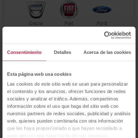
Dacia
Fiat
Ford
Hyundai
Jaguar
Jeep
Consentimiento
Detalles
Acerca de las cookies
Esta página web usa cookies
Kia
MG
MINI
Las cookies de este sitio web se usan para personalizar
el contenido y los anuncios, ofrecer funciones de redes
sociales y analizar el tráfico. Además, compartimos
Mercedes-
información sobre el uso que haga del sitio web con
Maserati
Mazda
Benz
nuestros partners de redes sociales, publicidad y análisis
web, quienes pueden combinarla con otra información
que les haya proporcionado o que hayan recopilado a
partir del uso que haya hecho de sus servicios.