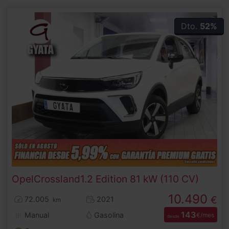
Dto.
52%
Opel
Crossland
1.2 Edition 81 kW (110 CV)
10.490
€
72.005
2021
km
143
Manual
Gasolina
€/mes
desde