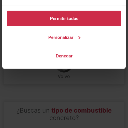
Nissan
Opel
Peugeot
Permitir todas
Porsche
Renault
SEAT
Personalizar
Subaru
Toyota
Volkswagen
Denegar
Volvo
¿Buscas un
tipo de combustible
concreto?