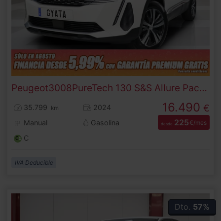
Peugeot
3008
PureTech 130 S&S Allure Pack 96 kW (130 CV)
16.490
€
35.799
2024
km
225
Manual
Gasolina
€/mes
desde
C
IVA Deducible
Dto.
57%