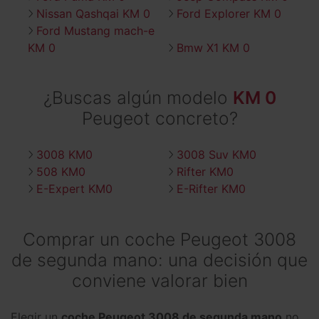
Nissan Qashqai KM 0
Ford Explorer KM 0
Ford Mustang mach-e
KM 0
Bmw X1 KM 0
¿Buscas algún modelo
KM 0
Peugeot concreto?
3008 KM0
3008 Suv KM0
508 KM0
Rifter KM0
E-Expert KM0
E-Rifter KM0
Comprar un coche Peugeot 3008
de segunda mano: una decisión que
conviene valorar bien
Elegir un
coche Peugeot 3008 de segunda mano
no