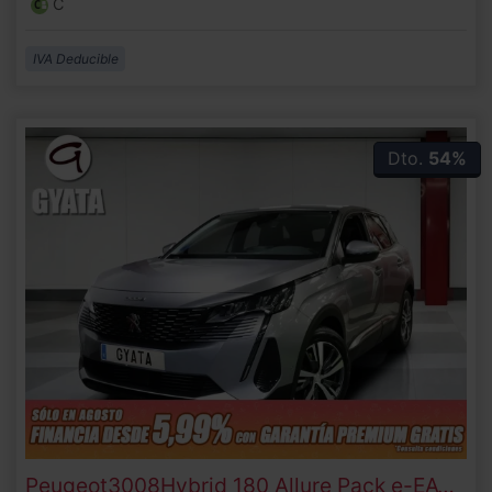
C
IVA Deducible
Dto.
54%
Peugeot
3008
Hybrid 180 Allure Pack e-EAT8 132 kW (180 CV)