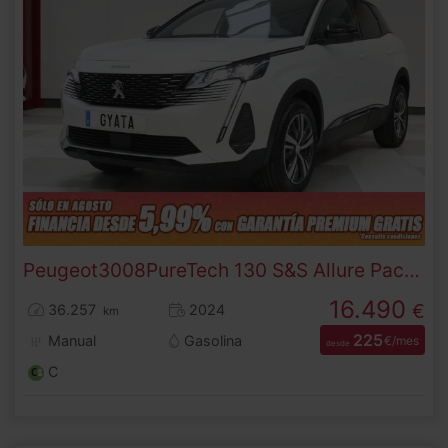
Peugeot
3008
PureTech 130 S&S Allure Pack 96 kW (130 CV)
16.490
€
36.257
2024
km
225
Manual
Gasolina
€/mes
desde
C