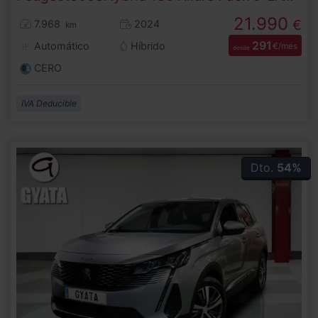
21.990
€
7.968
2024
km
291
Automático
Híbrido
€/mes
desde
CERO
IVA Deducible
Dto.
54%