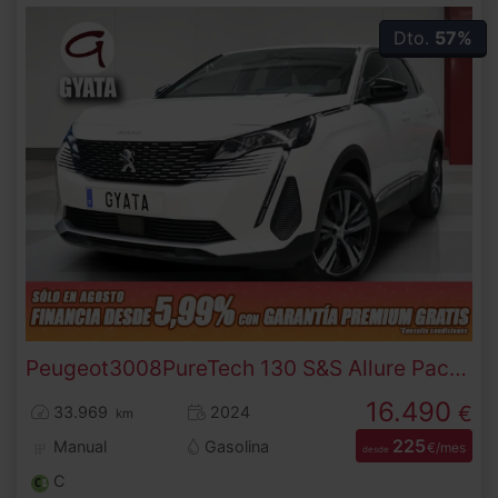
Dto.
57%
Peugeot
3008
PureTech 130 S&S Allure Pack 96 kW (130 CV)
16.490
€
33.969
2024
km
225
Manual
Gasolina
€/mes
desde
C