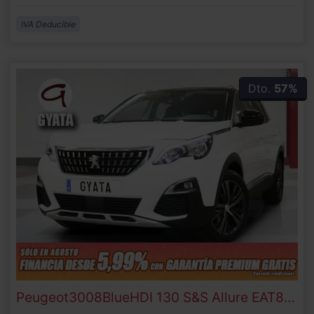
IVA Deducible
Dto.
57%
Peugeot
3008
BlueHDI 130 S&S Allure EAT8 96 kW (130 CV)