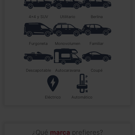
4x4 y SUV
utilitario
berlina
furgoneta
monovolumen
familiar
descapotable
autocaravana
coupé
Eléctrico
automático
¿Qué
marca
prefieres?