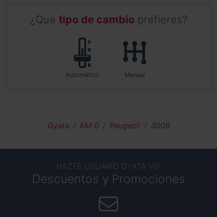
¿Qué
tipo de cambio
prefieres?
automático
manual
Gyata
KM 0
Peugeot
3008
HAZTE USUARIO GYATA VIP
Descuentos y Promociones