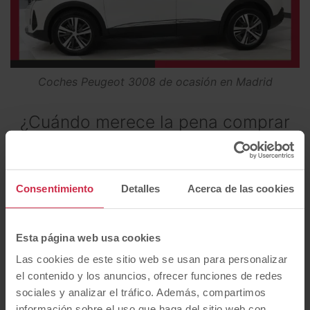
Coches Peugeot 3008 de ocasión en Madrid
¿Cuándo merece la pena comprar
un vehículo Peugeot 3008 de
ocasión?
Consentimiento
Detalles
Acerca de las cookies
Un
vehículo Peugeot 3008 de ocasión
encaja con
familias, conductores que viajan, personas que
necesitan maletero y compradores que quieren un
Esta página web usa cookies
SUV cómodo para ciudad y carretera. No es un coche
Las cookies de este sitio web se usan para personalizar
pequeño, pero tampoco resulta difícil de usar en
el contenido y los anuncios, ofrecer funciones de redes
Madrid.
sociales y analizar el tráfico. Además, compartimos
Según el año y la versión, el Peugeot 3008 mide
información sobre el uso que haga del sitio web con