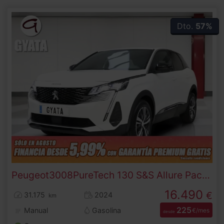
Dto.
57%
Peugeot
3008
PureTech 130 S&S Allure Pack 96 kW (130 CV)
16.490
€
31.175
2024
km
225
Manual
Gasolina
€/mes
desde