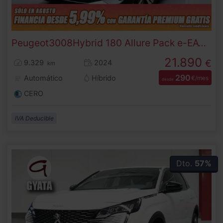
Peugeot
3008
Hybrid 180 Allure Pack e-EAT8 132 kW (180 CV)
21.890
€
9.329
2024
km
290
Automático
Híbrido
€/mes
desde
CERO
IVA Deducible
Dto.
57%