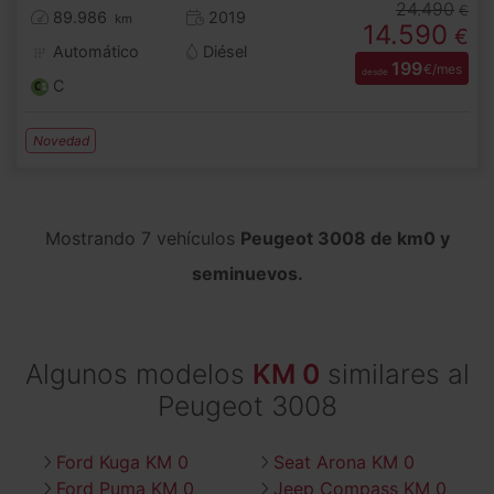
24.490
€
89.986
2019
km
14.590
€
Automático
Diésel
199
€/mes
desde
C
Novedad
Mostrando 7 vehículos
Peugeot 3008 de km0 y
seminuevos.
Algunos modelos
KM 0
similares al
Peugeot 3008
Ford Kuga KM 0
Seat Arona KM 0
Ford Puma KM 0
Jeep Compass KM 0