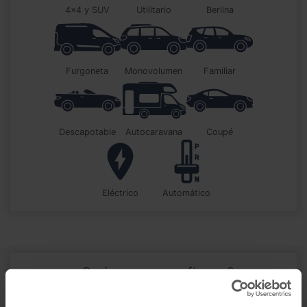
4x4 y SUV
utilitario
berlina
furgoneta
monovolumen
familiar
descapotable
autocaravana
coupé
Eléctrico
automático
¿Qué
marca
prefieres?