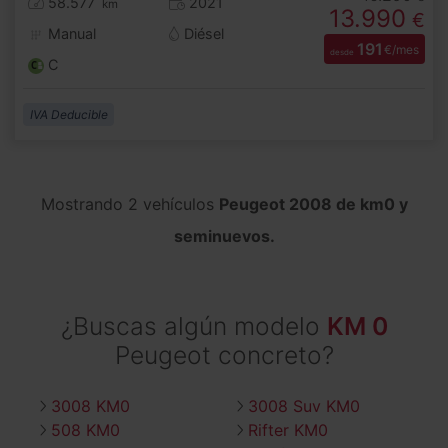
58.577
2021
km
13.990
€
Manual
Diésel
191
€/mes
desde
C
IVA Deducible
Mostrando 2 vehículos
Peugeot 2008 de km0 y
seminuevos.
¿Buscas algún modelo
KM 0
Peugeot concreto?
3008 KM0
3008 Suv KM0
508 KM0
Rifter KM0