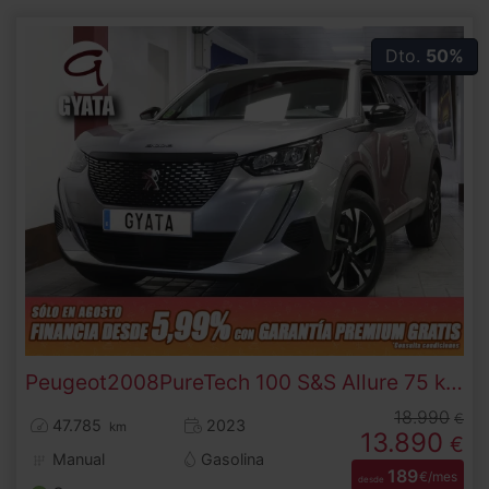
Dto.
50%
Peugeot
2008
PureTech 100 S&S Allure 75 kW (100 CV)
18.990
€
47.785
2023
km
13.890
€
Manual
Gasolina
189
€/mes
desde