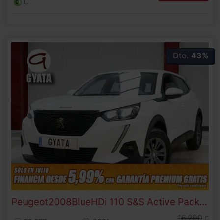
C
Dto.
43%
Peugeot
2008
BlueHDi 110 S&S Active Pack 81 kW (110 CV)
16.290
€