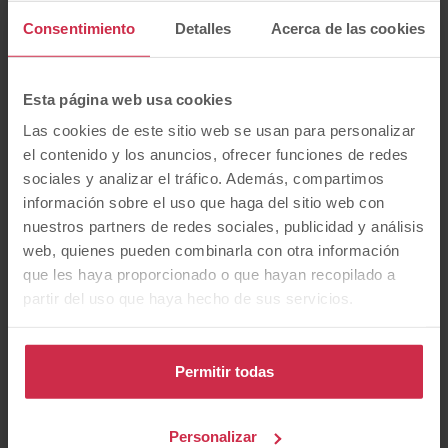
Consentimiento
Detalles
Acerca de las cookies
Alfa Romeo
Audi
BMW
Esta página web usa cookies
Las cookies de este sitio web se usan para personalizar
CUPRA
Citroen
DS
el contenido y los anuncios, ofrecer funciones de redes
sociales y analizar el tráfico. Además, compartimos
información sobre el uso que haga del sitio web con
nuestros partners de redes sociales, publicidad y análisis
Dacia
Fiat
Ford
web, quienes pueden combinarla con otra información
que les haya proporcionado o que hayan recopilado a
partir del uso que haya hecho de sus servicios.
Hyundai
Jaguar
Jeep
Permitir todas
Kia
MG
MINI
Personalizar