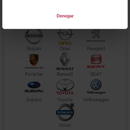
Denegar
Mercedes-
Maserati
Mazda
Benz
Nissan
Opel
Peugeot
Porsche
Renault
SEAT
Subaru
Toyota
Volkswagen
Volvo