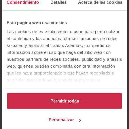
Consentimiento
Detalles
Acerca de las cookies
Maserati
Mazda
Benz
Esta página web usa cookies
Nissan
Opel
Peugeot
Las cookies de este sitio web se usan para personalizar
el contenido y los anuncios, ofrecer funciones de redes
sociales y analizar el tráfico. Además, compartimos
información sobre el uso que haga del sitio web con
Porsche
Renault
SEAT
nuestros partners de redes sociales, publicidad y análisis
web, quienes pueden combinarla con otra información
que les haya proporcionado o que hayan recopilado a
Subaru
Toyota
Volkswagen
partir del uso que haya hecho de sus servicios.
Permitir todas
Volvo
Personalizar