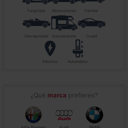
furgoneta
monovolumen
familiar
descapotable
autocaravana
coupé
Eléctrico
automático
¿Qué
marca
prefieres?
Alfa Romeo
Audi
BMW