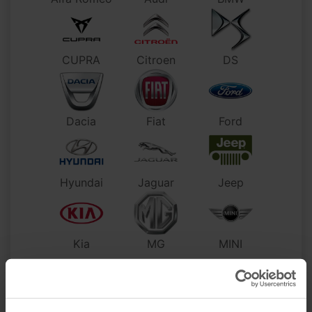
CUPRA
Citroen
DS
Dacia
Fiat
Ford
Hyundai
Jaguar
Jeep
Kia
MG
MINI
Mercedes-