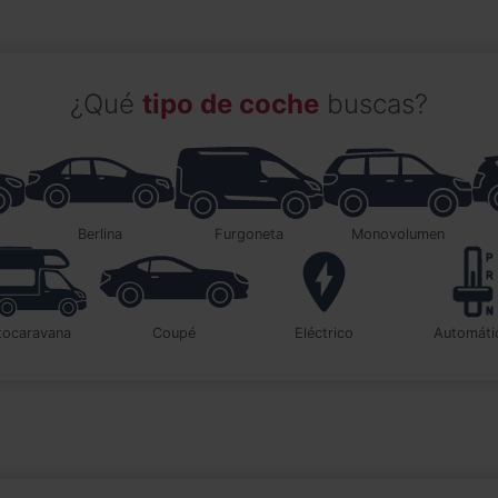
¿Qué
tipo de coche
buscas?
berlina
furgoneta
monovolumen
utocaravana
coupé
Eléctrico
automát