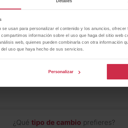
Detalles
s
b se usan para personalizar el contenido y los anuncios, ofrecer
s, compartimos información sobre el uso que haga del sitio web 
Buscas un
tipo de combustible
concret
 análisis web, quienes pueden combinarla con otra información q
r del uso que haya hecho de sus servicios.
Personalizar
Gasolina
Híbrido
Eléctrico
Diésel
¿Qué
tipo de cambio
prefieres?