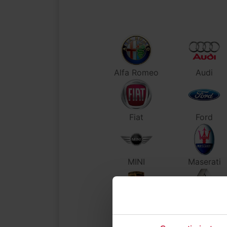
Alfa Romeo
Audi
Fiat
Ford
MINI
Maserati
Porsche
Renault