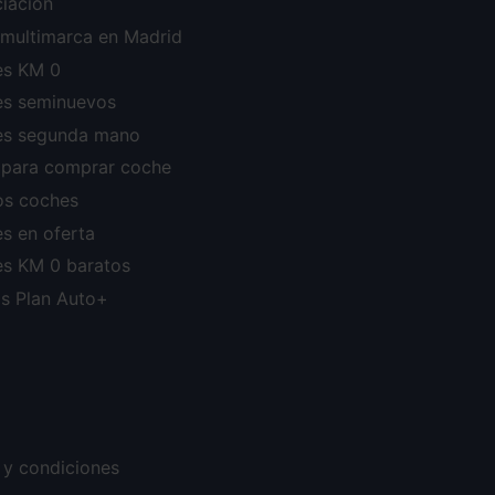
ciación
r multimarca en Madrid
s KM 0
s seminuevos
s segunda mano
 para comprar coche
os coches
s en oferta
s KM 0 baratos
s Plan Auto+
 y condiciones