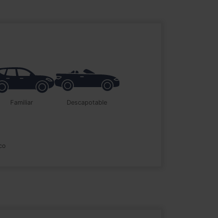
familiar
descapotable
ico