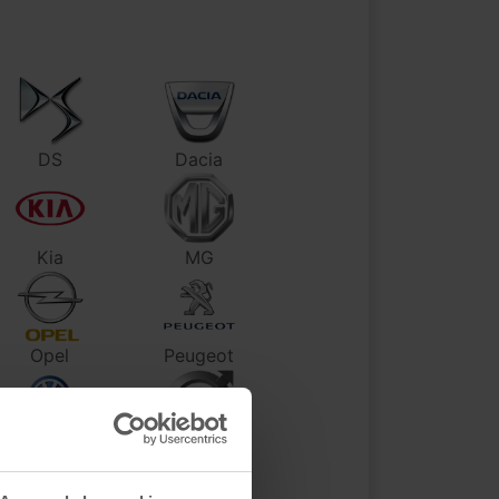
DS
Dacia
Kia
MG
Opel
Peugeot
Volkswagen
Volvo