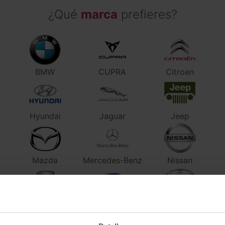
¿Qué
marca
prefieres?
BMW
CUPRA
Citroen
Hyundai
Jaguar
Jeep
Mazda
Mercedes-Benz
Nissan
SEAT
Subaru
Toyota