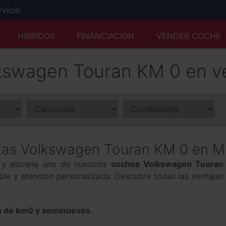
icio
Mejor tasación al momento y desde cualquier lugar
HÍBRIDOS
FINANCIACIÓN
VENDER COCHE
Servicio Premium Ford
Envío a domicilio y reserva online
kswagen Touran KM 0 en v
50 años a su servicio
tas Volkswagen Touran KM 0 en M
a y estrena uno de nuestros
coches Volkswagen Touran
ible y atención personalizada. Descubre todas las ventaja
 de km0 y seminuevos.