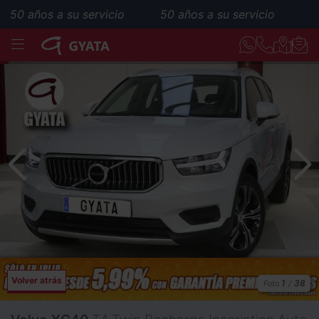
años a su servicio
50 años a su servicio
MENÚ
Volver atrás
1
38
Foto
/