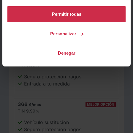
317
€/mes
Permitir todas
TIN
10.5
%
Vehículo de sustitución
Personalizar
Seguro protección pagos
Denegar
284
MÁS BARATA
€/mes
TIN
6.99
%
Seguro protección pagos
Entrada a tu medida
366
MEJOR OPCIÓN
€/mes
TIN
9.99
%
Vehículo sustitución
Seguro protección pagos