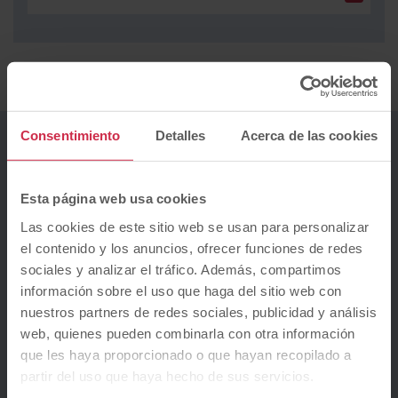
Consentimiento
Detalles
Acerca de las cookies
Financiación
100% sin entrada
Esta página web usa cookies
Entrada inicial
Las cookies de este sitio web se usan para personalizar
el contenido y los anuncios, ofrecer funciones de redes
sociales y analizar el tráfico. Además, compartimos
Máxima:
3.599
€
información sobre el uso que haga del sitio web con
Duración (Meses)
nuestros partners de redes sociales, publicidad y análisis
web, quienes pueden combinarla con otra información
60
72
84
96
108
120
que les haya proporcionado o que hayan recopilado a
partir del uso que haya hecho de sus servicios.
Cuota *