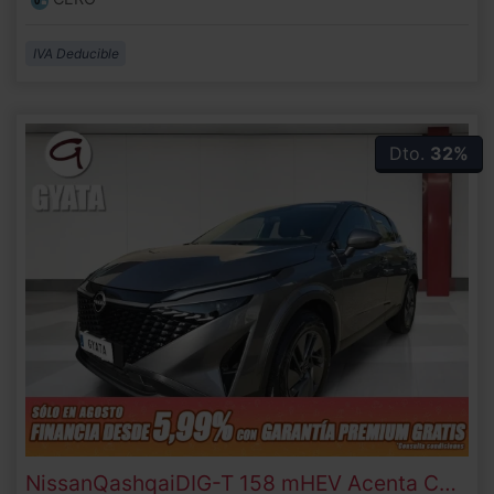
IVA Deducible
Dto.
32%
Nissan
Qashqai
DIG-T 158 mHEV Acenta CVT 116 kW (158 CV)