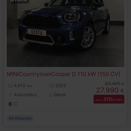
MINI
Countryman
Cooper D 110 kW (150 CV)
33.490
€
4.610
2023
km
27.990
€
Automático
Diésel
370
€/mes
desde
C
IVA Deducible