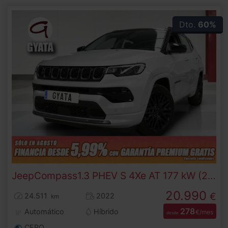
Dto.
60%
Jeep
Compass
1.3 PHEV S 4Xe AT 177 kW (240 CV)
20.990
€
24.511
2022
km
278
Automático
Híbrido
€/mes
desde
CERO