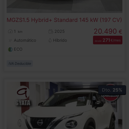
MG
ZS
1.5 Hybrid+ Standard 145 kW (197 CV)
20.490
€
1
2025
km
271
Automático
Híbrido
€/mes
desde
ECO
IVA Deducible
Dto.
25%