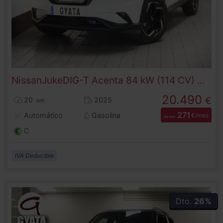
Nissan
Juke
DIG-T Acenta 84 kW (114 CV) DCT
20.490
€
20
2025
km
271
Automático
Gasolina
€/mes
desde
C
IVA Deducible
Dto.
26%