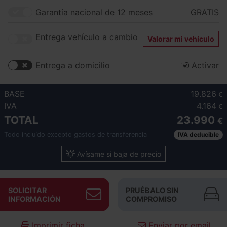
Garantía nacional de 12 meses
GRATIS
Entrega vehículo a cambio
Valorar mi vehículo
Entrega a domicilio
Activar
BASE
19.826
€
IVA
4.164
€
TOTAL
23.990
€
Todo incluído excepto gastos de transferencia
IVA deducible
Avísame si baja de precio
SOLICITAR
PRUÉBALO SIN
INFORMACIÓN
COMPROMISO
Imprimir ficha
Enviar por email