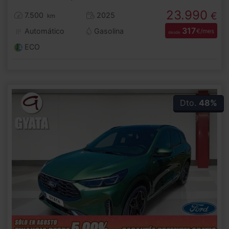
23.990
€
7.500
2025
km
317
Automático
Gasolina
€/mes
desde
ECO
Dto.
48%