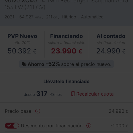
Volvo
XC40
T4 Twin Recharge Inscription Auto
155 kW (211 CV)
2021
64.927
211
Híbrido
Automático
kms
cv
PVP Nuevo
Financiando
Al contado
año 2021
sujeto a financiación
sin financiación
50.392
23.990
24.990
€
€
€
-52%
Ahorro
sobre el precio nuevo.
Llévatelo financiado
317
Recalcular cuota
desde
€/mes
Precio base
24.990
€
Descuento por financiación
-1.000
€