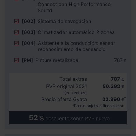
Connect con High Performance
Sound
[002]
Sistema de navegación
[003]
Climatizador automático 2 zonas
[004]
Asistente a la conducción: sensor
reconocimiento de cansancio
[PM]
Pintura metalizada
787
€
Total extras
787
€
PVP original 2021
50.392
€
(con extras)
Precio oferta Gyata
23.990
€
*Precio sujeto a financiación
52
%
descuento sobre PVP nuevo