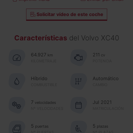
Solicitar vídeo de este coche
Características
del Volvo XC40
64.927
211
km
cv
KILOMETRAJE
POTENCIA
Híbrido
Automático
COMBUSTIBLE
CAMBIO
7
Jul 2021
velocidades
Nº VELOCIDADES
MATRICULACIÓN
5
5
puertas
plazas
Nº PUERTAS
Nº PLAZAS