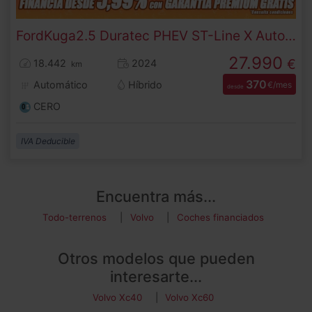
Ford
Kuga
2.5 Duratec PHEV ST-Line X Auto 178 kW (243 CV)
27.990
€
18.442
2024
km
370
Automático
Híbrido
€/mes
desde
CERO
IVA Deducible
Encuentra más...
Todo-terrenos
Volvo
Coches financiados
Otros modelos que pueden
interesarte...
Volvo Xc40
Volvo Xc60