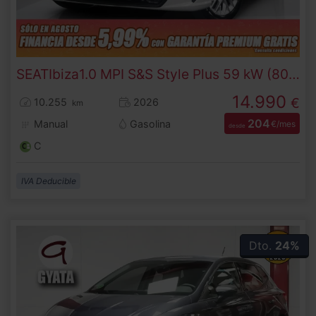
SEAT
Ibiza
1.0 MPI S&S Style Plus 59 kW (80 CV)
14.990
€
10.255
2026
km
204
Manual
Gasolina
€/mes
desde
C
IVA Deducible
Dto.
24%