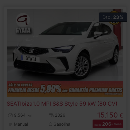
Dto.
23%
SEAT
Ibiza
1.0 MPI S&S Style 59 kW (80 CV)
15.150
€
9.564
2026
km
206
Manual
Gasolina
€/mes
desde