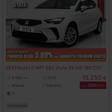
SEAT
Ibiza
1.0 MPI S&S Style 59 kW (80 CV)
15.250
€
8.886
2026
km
208
Manual
Gasolina
€/mes
desde
C
IVA Deducible