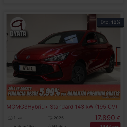
Dto.
10%
MG
MG3
Hybrid+ Standard 143 kW (195 CV)
17.890
€
1
2025
km
244
Automático
Híbrido
€/mes