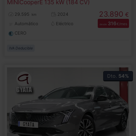
MINI
Cooper
E 135 kW (184 CV)
23.890
€
29.595
2024
km
316
Automático
Eléctrico
€/mes
desde
CERO
IVA Deducible
Dto.
54%