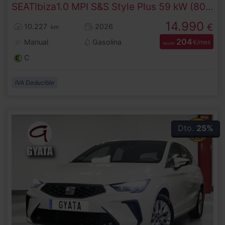
SEAT
Ibiza
1.0 MPI S&S Style Plus 59 kW (80 CV)
14.990
€
10.227
2026
km
204
Manual
Gasolina
€/mes
desde
C
IVA Deducible
Dto.
25%