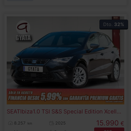
Dto.
32%
SEAT
Ibiza
1.0 TSI S&S Special Edition Xcellence 85 kW (115 CV)
15.990
€
8.257
2025
km