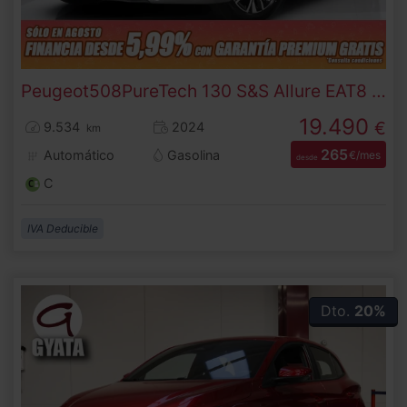
Peugeot
508
PureTech 130 S&S Allure EAT8 96 kW (130 CV)
19.490
€
9.534
2024
km
265
Automático
Gasolina
€/mes
desde
C
IVA Deducible
Dto.
20%