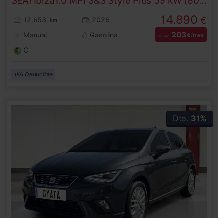
SEAT
Ibiza
1.0 MPI S&S Style Plus 59 kW (80 CV)
14.890
€
12.653
2026
km
203
Manual
Gasolina
€/mes
desde
C
IVA Deducible
Dto.
31%