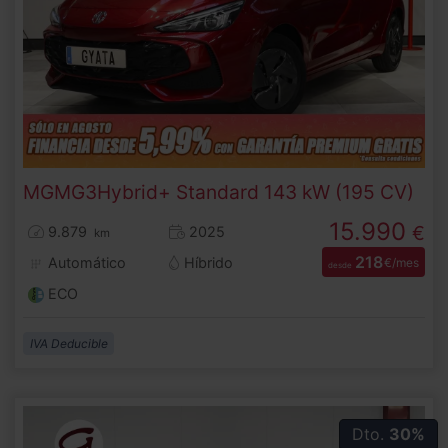
MG
MG3
Hybrid+ Standard 143 kW (195 CV)
15.990
€
9.879
2025
km
218
Automático
Híbrido
€/mes
desde
ECO
IVA Deducible
Dto.
30%