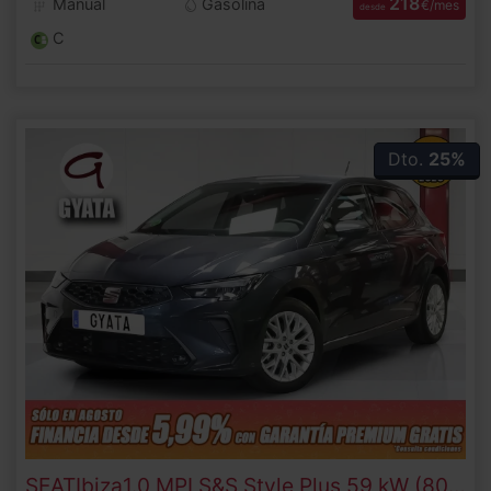
218
Manual
Gasolina
€/mes
desde
C
Dto.
25%
SEAT
Ibiza
1.0 MPI S&S Style Plus 59 kW (80 CV)