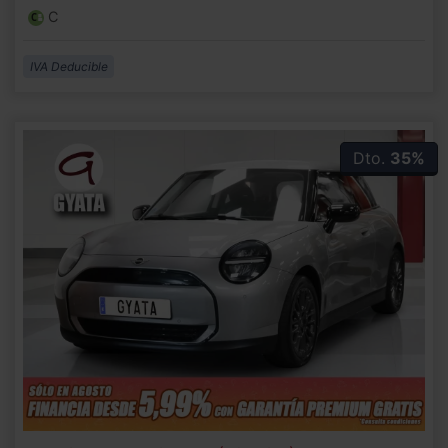
C
IVA Deducible
Dto.
35%