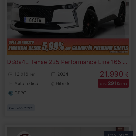
DS
ds4
E-Tense 225 Performance Line 165 kW (225 CV)
21.990
€
12.916
2024
km
291
Automático
Híbrido
€/mes
desde
CERO
IVA Deducible
Dto.
31%