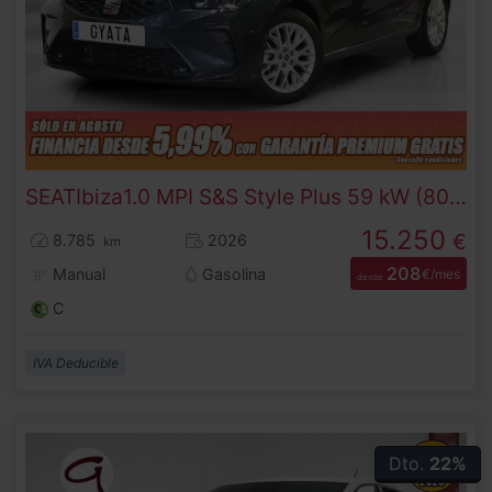
SEAT
Ibiza
1.0 MPI S&S Style Plus 59 kW (80 CV)
15.250
€
8.785
2026
km
208
Manual
Gasolina
€/mes
desde
C
IVA Deducible
Dto.
22%