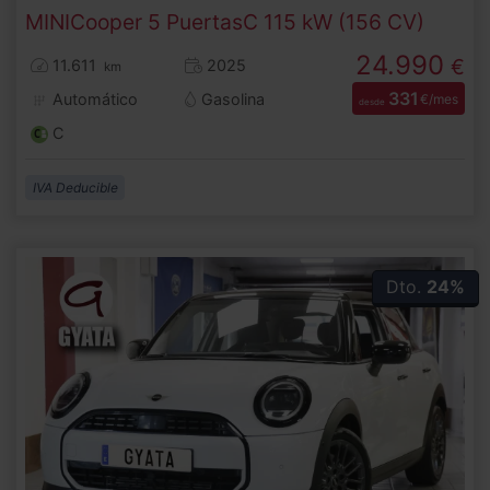
MINI
Cooper 5 Puertas
C 115 kW (156 CV)
24.990
€
11.611
2025
km
331
Automático
Gasolina
€/mes
desde
C
IVA Deducible
Dto.
24%