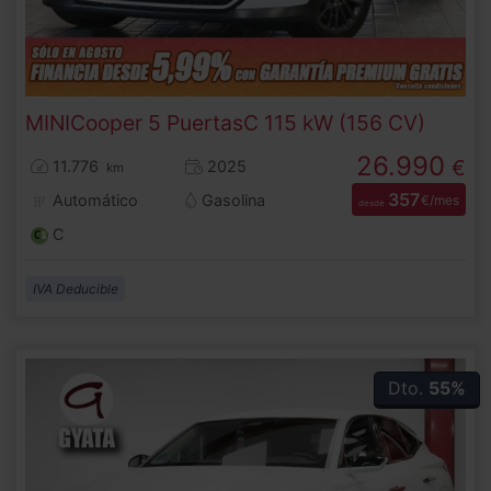
MINI
Cooper 5 Puertas
C 115 kW (156 CV)
26.990
€
11.776
2025
km
357
Automático
Gasolina
€/mes
desde
C
IVA Deducible
Dto.
55%