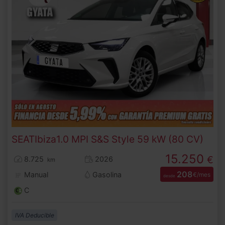
SEAT
Ibiza
1.0 MPI S&S Style 59 kW (80 CV)
15.250
€
8.725
2026
km
208
Manual
Gasolina
€/mes
desde
C
IVA Deducible