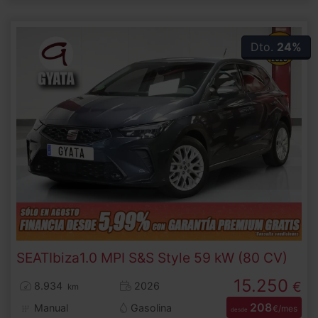
Dto.
24%
SEAT
Ibiza
1.0 MPI S&S Style 59 kW (80 CV)
15.250
€
8.934
2026
km
208
Manual
Gasolina
€/mes
desde