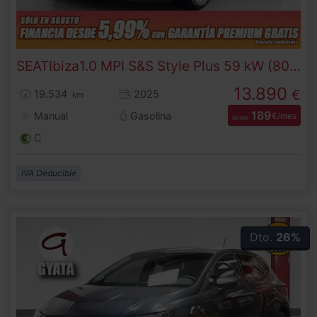
SEAT
Ibiza
1.0 MPI S&S Style Plus 59 kW (80 CV)
13.890
€
19.534
2025
km
189
Manual
Gasolina
€/mes
desde
C
IVA Deducible
Dto.
26%