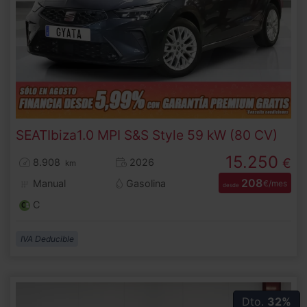
SEAT
Ibiza
1.0 MPI S&S Style 59 kW (80 CV)
15.250
€
8.908
2026
km
208
Manual
Gasolina
€/mes
desde
C
IVA Deducible
Dto.
32%