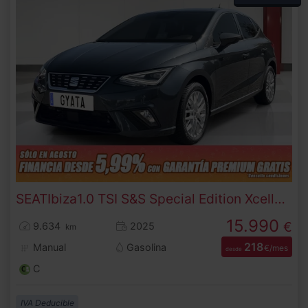
SEAT
Ibiza
1.0 TSI S&S Special Edition Xcellence 85 kW (115 CV)
15.990
€
9.634
2025
km
218
Manual
Gasolina
€/mes
desde
C
IVA Deducible