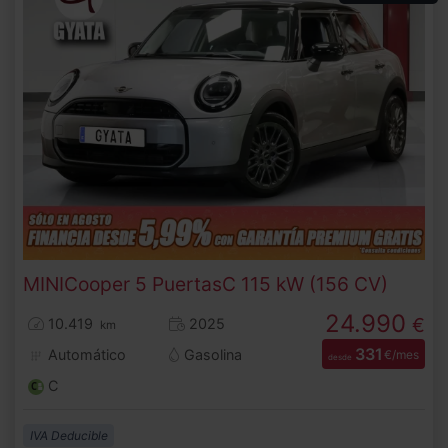
MINI
Cooper 5 Puertas
C 115 kW (156 CV)
24.990
€
10.419
2025
km
331
Automático
Gasolina
€/mes
desde
C
IVA Deducible