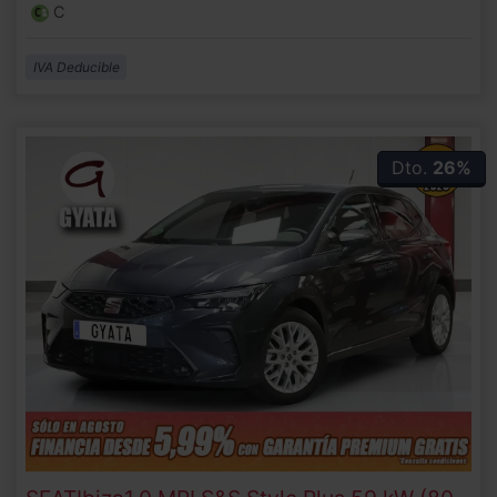
C
IVA Deducible
Dto.
26%