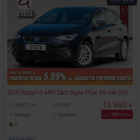
SEAT
Ibiza
1.0 MPI S&S Style Plus 59 kW (80 CV)
13.990
€
18.972
2025
km
191
Manual
Gasolina
€/mes
desde
C
IVA Deducible