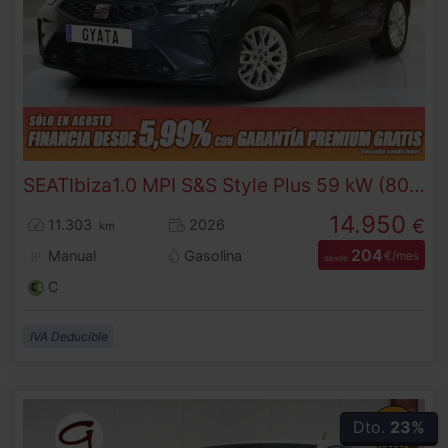
SEAT
Ibiza
1.0 MPI S&S Style Plus 59 kW (80 CV)
14.950
€
11.303
2026
km
204
Manual
Gasolina
€/mes
desde
C
IVA Deducible
Dto.
23%