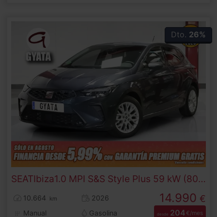
Dto.
26%
SEAT
Ibiza
1.0 MPI S&S Style Plus 59 kW (80 CV)
14.990
€
10.664
2026
km
204
Manual
Gasolina
€/mes
desde