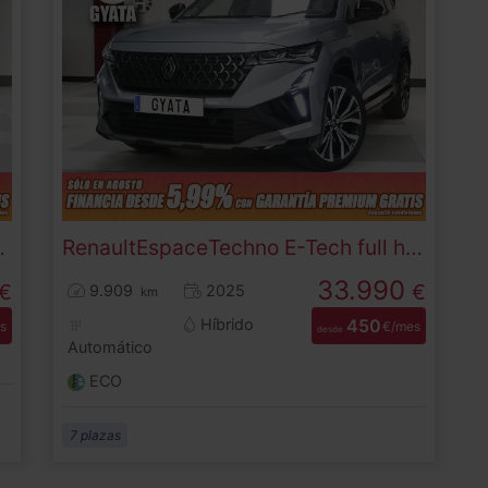
 (90 CV)
Renault
Espace
Techno E-Tech full hybrid 147 kW (200 CV)
33.990
€
€
9.909
2025
km
Híbrido
450
s
€/mes
desde
Automático
ECO
7 plazas