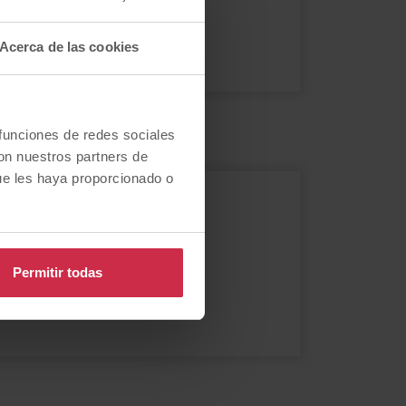
a
Volkswagen
Acerca de las cookies
vos
seminuevos
 funciones de redes sociales
con nuestros partners de
ue les haya proporcionado o
o?
Permitir todas