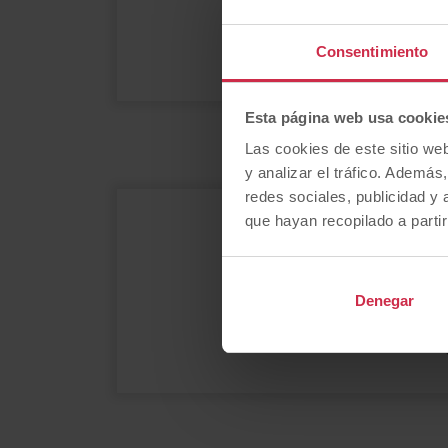
P
Consentimiento
Opel seminuevos
se
Esta página web usa cookie
Las cookies de este sitio we
y analizar el tráfico. Ademá
redes sociales, publicidad y
que hayan recopilado a parti
¿
Denegar