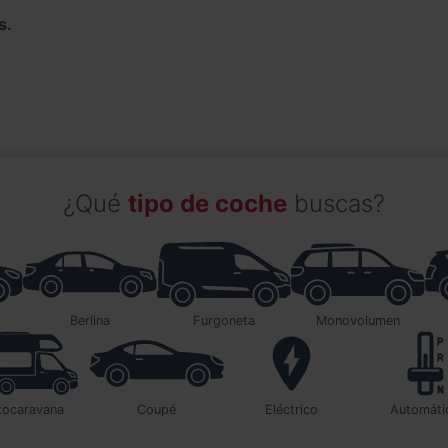
s.
¿Qué
tipo de coche
buscas?
berlina
furgoneta
monovolumen
utocaravana
coupé
Eléctrico
automát