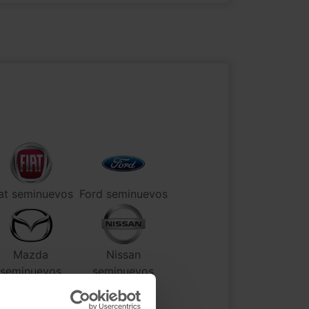
at seminuevos
Ford seminuevos
Mazda
Nissan
seminuevos
seminuevos