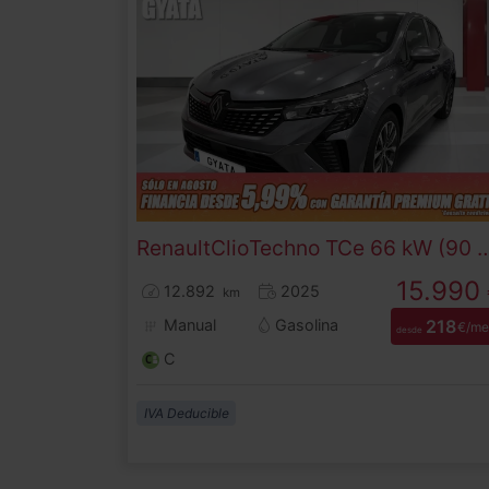
Renault
Clio
Techno TCe 66 kW
15.990
12.892
2025
km
Manual
Gasolina
218
€/me
desde
C
IVA Deducible