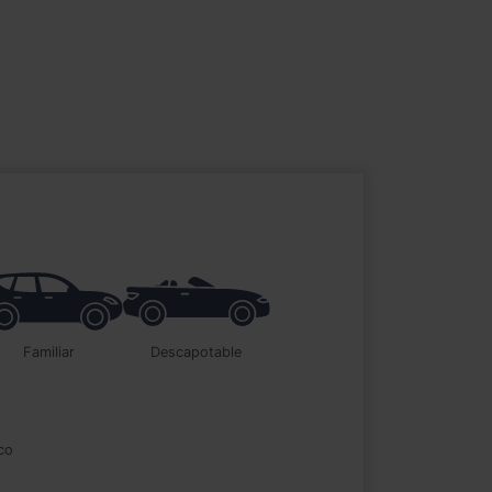
familiar
descapotable
ico