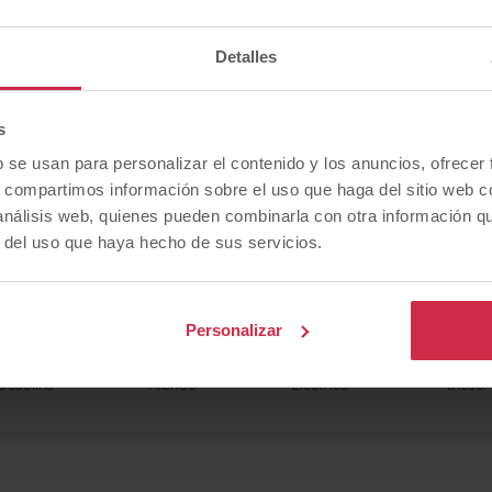
eugeot
Renault
Toyot
Detalles
minuevos
seminuevos
Seat seminuevos
seminue
s
b se usan para personalizar el contenido y los anuncios, ofrecer
s, compartimos información sobre el uso que haga del sitio web 
 análisis web, quienes pueden combinarla con otra información q
r del uso que haya hecho de sus servicios.
Buscas un
tipo de combustible
concret
Personalizar
Gasolina
Híbrido
Eléctrico
Diésel