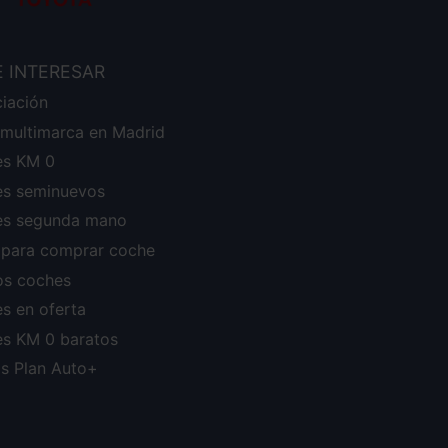
E INTERESAR
ciación
r multimarca en Madrid
s KM 0
s seminuevos
s segunda mano
 para comprar coche
os coches
s en oferta
s KM 0 baratos
s Plan Auto+