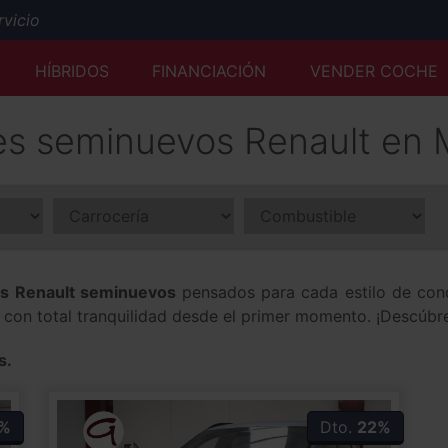
icio
Mejor tasación al momento y desde cualquier lugar
HÍBRIDOS
FINANCIACIÓN
VENDER COCHE
Servicio Premium Ford
Envío a domicilio y reserva online
s seminuevos Renault en 
50 años a su servicio
s Renault seminuevos
pensados para cada estilo de con
r con total tranquilidad desde el primer momento. ¡Descúbr
s.
%
Dto.
22%