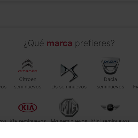
¿Qué
marca
prefieres?
Citroen
Dacia
vos
seminuevos
Ds seminuevos
seminuevos
Fi
vos
Kia seminuevos
Mg seminuevos
Mini seminuevos