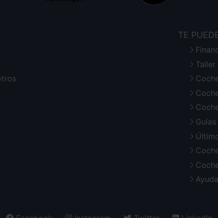
TE PUED
Finan
Talle
otros
Coche
Coche
Coche
Guías
Últim
Coche
Coche
Ayuda