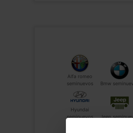
Alfa romeo
seminuevos
Bmw seminue
Hyundai
seminuevos
Jeep seminue