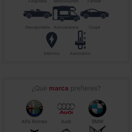
furgoneta
monovolumen
familiar
descapotable
autocaravana
coupé
Eléctrico
automático
¿Qué
marca
prefieres?
Alfa Romeo
Audi
BMW