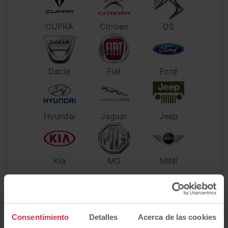
CUPRA
Citroen
DS
Dacia
Fiat
Ford
Hyundai
Jaguar
Jeep
Kia
MG
MINI
Mercedes-
Consentimiento
Detalles
Acerca de las cookies
Maserati
Mazda
Benz